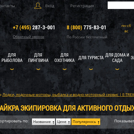
онтакты
Вход
Регистрация
пн-сб
+7 (495)
287-3-001
8 (800)
775-83-01
вс
Обратный звонок
По России бесплатный
ДЛЯ
ДЛЯ
ДЛЯ
ДЛЯ ДОМА И
ДЛЯ ТУРИСТА
Э
РЫБОЛОВА
ПИНГВИНА
ОХОТНИКА
САДА
Лодки, лодочные моторы, рыбалка и водно-моторный сервис | E-TRE
АЙКРА ЭКИПИРОВКА ДЛЯ АКТИВНОГО ОТДЫ
ортировать по:
Показыват
Название
Цене
Популярнось