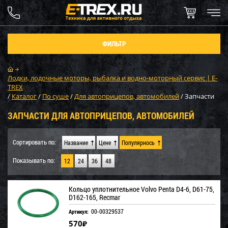
ФИЛЬТР
Лодки, лодочные моторы, рыбалка и водно-моторный сервис | E-
TREX
/
Каталог
/
По суше
/
Для автоприцепов, автомобилей
/
Запчасти
ЗАПЧАСТИ ДЛЯ АВТОПРИЦЕПОВ, АВТОМОБИЛЕЙ
Сортировать по:
Название
Цене
Популярнось
Показывать по:
12
24
36
48
Кольцо уплотнительное Volvo Penta D4-6, D61-75,
D162-165, Recmar
00-00329537
Артикул:
570
₽