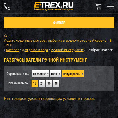
ФИЛЬТР
Лодки, лодочные моторы, рыбалка и водно-моторный сервис | E-
TREX
/
Каталог
/
Для дома и сада
/
Ручной инструмент
/
Разбрасыватели
РАЗБРАСЫВАТЕЛИ РУЧНОЙ ИНСТРУМЕНТ
Сортировать по:
Название
Цене
Популярнось
Показывать по:
12
24
36
48
Нет товаров, удовлетворяющих условиям поиска.