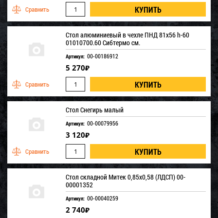
Стол алюминиевый в чехле ПНД 81х56 h-60
01010700.60 Сибтермо см.
00-00186912
Артикул:
5 270
₽
Стол Снегирь малый
00-00079956
Артикул:
3 120
₽
Стол складной Митек 0,85х0,58 (ЛДСП) 00-
00001352
00-00040259
Артикул:
2 740
₽