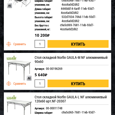
c9a5c068-7681-11eb-93d7-
Ширина габарит
4ccc6a0d2d62
упаковки, см:
4440dd14-6a4f-11eb-93d7-
Длина габарит
4ccc6a0d2d62
упаковки, см:
532d7034-706d-11eb-93d7-
Высота габарит
4ccc6a0d2d62
упаковки, см:
c9a5c069-7681-11eb-93d7-
Вес брутто с
4ccc6a0d2d62
упаковкой, кг:
10 200
₽
Стол складной Norfin GAULA-M NF алюминиевый
90x60
00-00196269
Артикул:
5 640
₽
Стол складной Norfin GAULA-L NF алюминиевый
120x60 арт.NF-20307
00-00011748
Артикул:
c9a5c065-7681-11eb-93d7-
Ширина габарит