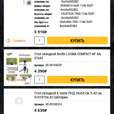
4ccc6a0d2d62
упаковки, см:
4440dd14-6a4f-11eb-93d7-
Длина габарит
4ccc6a0d2d62
упаковки, см:
532d7034-706d-11eb-93d7-
Высота габарит
4ccc6a0d2d62
упаковки, см:
c9a5c066-7681-11eb-93d7-
Вес брутто с
4ccc6a0d2d62
упаковкой, кг:
5 910
₽
Стол складной Norfin LUOMA COMPACT NF Alu
57x45
00-00184030
Артикул:
4 390
₽
Стол складной в чехле ПНД 36х54 см. h-42 cм.
01010704.42 Сибтермо
00-00186914
Артикул:
4 630
₽