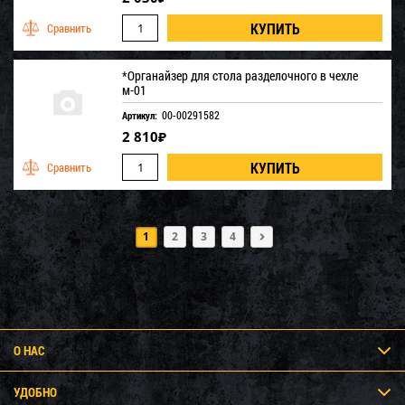
*Органайзер для стола разделочного в чехле
м-01
00-00291582
Артикул:
2 810
₽
1
2
3
4
О НАС
УДОБНО