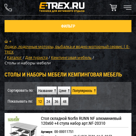
ФИЛЬТР
Лодки, лодочные моторы, рыбалка и водно-моторный сервис | E-
TREX
/
Каталог
/
Для туриста
/
Кемпинговая мебель
/
Столы и наборы мебели
СТОЛЫ И НАБОРЫ МЕБЕЛИ КЕМПИНГОВАЯ МЕБЕЛЬ
Сортировать по:
Название
Цене
Популярнось
Показывать по:
12
24
36
48
Стол складной Norfin RUNN NF алюминиевый
120x60 +4 стула набор арт.NF-20310
00-00011751
Артикул: