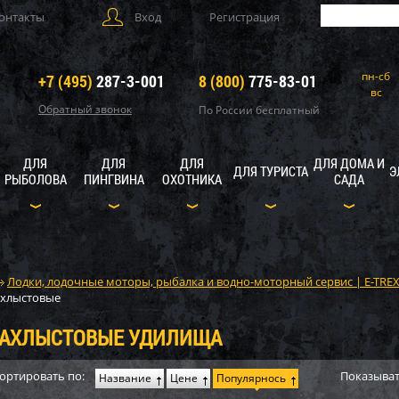
онтакты
Вход
Регистрация
пн-сб
+7 (495)
287-3-001
8 (800)
775-83-01
вс
Обратный звонок
По России бесплатный
ДЛЯ
ДЛЯ
ДЛЯ
ДЛЯ ДОМА И
ДЛЯ ТУРИСТА
Э
РЫБОЛОВА
ПИНГВИНА
ОХОТНИКА
САДА
Лодки, лодочные моторы, рыбалка и водно-моторный сервис | E-TRE
хлыстовые
АХЛЫСТОВЫЕ УДИЛИЩА
ортировать по:
Показыват
Название
Цене
Популярнось