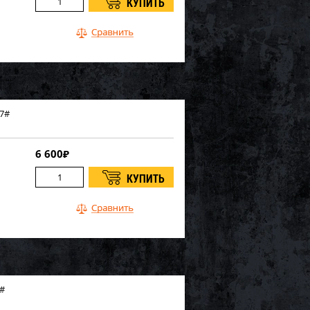
 7#
6 600
₽
4#