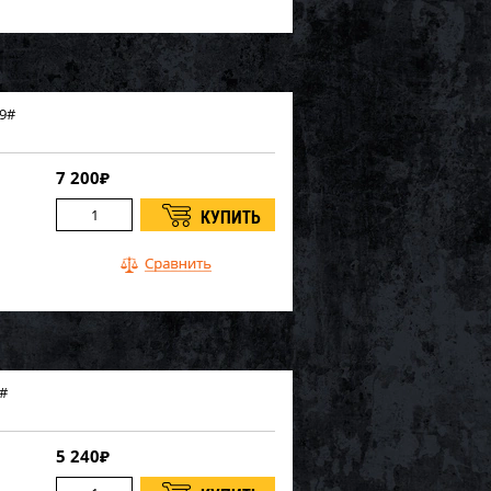
 9#
7 200
₽
9#
5 240
₽