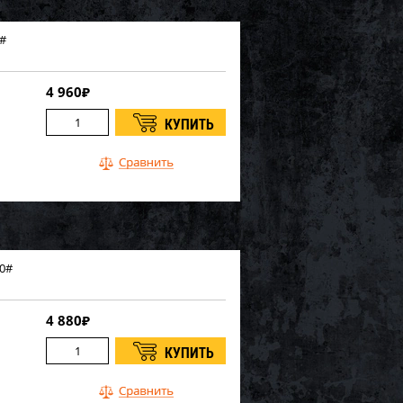
5#
4 960
₽
10#
4 880
₽