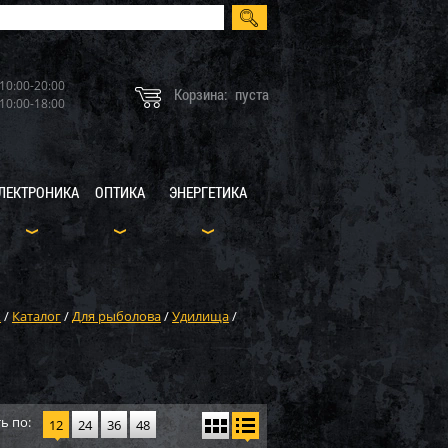
10:00-20:00
Корзина:
пуста
10:00-18:00
ЛЕКТРОНИКА
ОПТИКА
ЭНЕРГЕТИКА
X
/
Каталог
/
Для рыболова
/
Удилища
/
ь по:
12
24
36
48