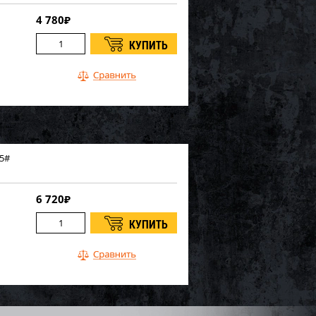
4 780
₽
 5#
6 720
₽