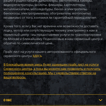
рации и радиостанции, дальномеры, светотехника, камеры,
видеорегистраторы, эхолоты, флешеры, картплоттеры,
металлоискатели, мотоледобуры, бензо- и электропилы,
бензокосы, электротриммеры, обогреватели, мотопомпы)
независимо от того, кончился ли гарантийный период или нет.
Кроме того, если у Вас нет времени или возможности доставить
лодку, мотор или сопутствующую технику электронику к нам в
сервисный центр - мы предоставляем услуги по транспортировке
по Москве и ближайшему Подмосковью в наш сервисный центр и
обратно по символической цене.
Прайс лист на услуги нашего авторизованного официального
сервисного центра
ЗДЕСЬ
В ближайшее время здесь будет размещен прайс лист на услуги
Сервисного центра, а пока вы можете нам позвонить и получить
полноценную консультацию. Мы с удовольствием ответим на
ваши вопросы.
О НАС