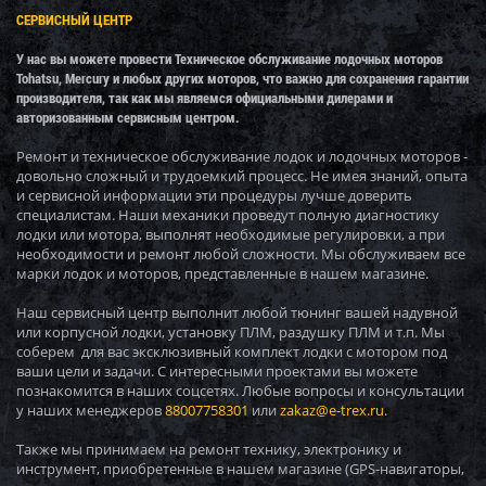
СЕРВИСНЫЙ ЦЕНТР
У нас вы можете провести Техническое обслуживание лодочных моторов
Tohatsu, Mercury и любых других моторов, что важно для сохранения гарантии
производителя, так как мы являемся официальными дилерами и
авторизованным сервисным центром.
Ремонт и техническое обслуживание лодок и лодочных моторов -
довольно сложный и трудоемкий процесс. Не имея знаний, опыта
и сервисной информации эти процедуры лучше доверить
специалистам. Наши механики проведут полную диагностику
лодки или мотора, выполнят необходимые регулировки, а при
необходимости и ремонт любой сложности. Мы обслуживаем все
марки лодок и моторов, представленные в нашем магазине.
Наш сервисный центр выполнит любой тюнинг вашей надувной
или корпусной лодки, установку ПЛМ, раздушку ПЛМ и т.п. Мы
соберем для вас эксклюзивный комплект лодки с мотором под
ваши цели и задачи. С интересными проектами вы можете
познакомится в наших соцсетях. Любые вопросы и консультации
у наших менеджеров
88007758301
или
zakaz@e-trex.ru
.
Также мы принимаем на ремонт технику, электронику и
инструмент, приобретенные в нашем магазине (GPS-навигаторы,