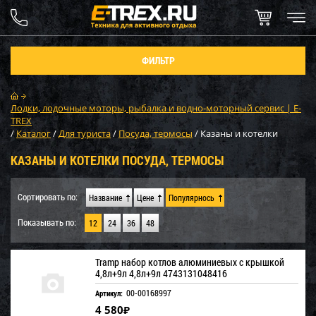
ФИЛЬТР
Лодки, лодочные моторы, рыбалка и водно-моторный сервис | E-
TREX
/
Каталог
/
Для туриста
/
Посуда, термосы
/
Казаны и котелки
КАЗАНЫ И КОТЕЛКИ ПОСУДА, ТЕРМОСЫ
Сортировать по:
Название
Цене
Популярнось
Показывать по:
12
24
36
48
Tramp набор котлов алюминиевых с крышкой
4,8л+9л 4,8л+9л 4743131048416
00-00168997
Артикул:
4 580
₽