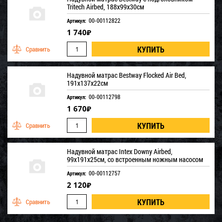
Tritech Airbed, 188x99x30см
00-00112822
Артикул:
1 740
₽
Надувной матрас Bestway Flocked Air Bed,
191х137х22см
00-00112798
Артикул:
1 670
₽
Надувной матрас Intex Downy Airbed,
99х191х25см, со встроенным ножным насосом
00-00112757
Артикул:
2 120
₽