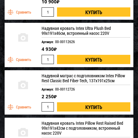
10 900
₽
Надувная кровать Intex Ultra Plush Bed
99х191х46см, встроенный насос 220V
00-00112626
Артикул:
4 930
₽
Надувной матрас с подголовником Intex Pillow
Rest Classic Bed Fiber-Tech, 137х191х25см
00-00112726
Артикул:
2 250
₽
Надувная кровать Intex Pillow Rest Raised Bed
99х191х42см с подголовником, встроенный
насос 220V