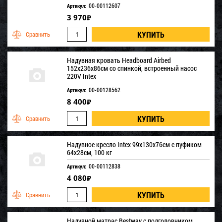
00-00112607
Артикул:
3 970
₽
Надувная кровать Headboard Airbed
152х236х86см со спинкой, встроенный насос
220V Intex
00-00128562
Артикул:
8 400
₽
Надувное кресло Intex 99х130х76см с пуфиком
64х28см, 100 кг
00-00112838
Артикул:
4 080
₽
Надувной матрас Bestway с подголовником