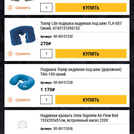
Tramp Lite подушка надувная под шею TLA-007
Синий, 4743131056152
00-00157230
Артикул:
270
₽
Подушка Tramp надувная под шею (дорожная)
TRA-159 синий
00-00157228
Артикул:
1 170
₽
Надувная кровать Intex Supreme Air-Flow Bed
152х203х51см, встроенный насос 220V
00-00112636
Артикул: