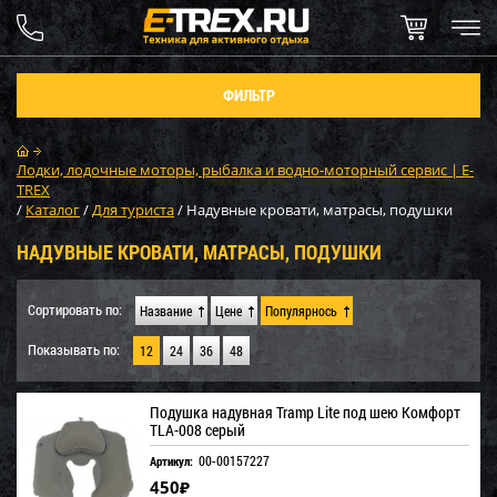
ФИЛЬТР
Лодки, лодочные моторы, рыбалка и водно-моторный сервис | E-
TREX
/
Каталог
/
Для туриста
/
Надувные кровати, матрасы, подушки
НАДУВНЫЕ КРОВАТИ, МАТРАСЫ, ПОДУШКИ
Сортировать по:
Название
Цене
Популярнось
Показывать по:
12
24
36
48
Подушка надувная Tramp Lite под шею Комфорт
TLA-008 серый
00-00157227
Артикул:
450
₽