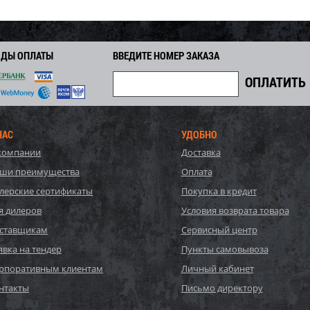
ОДЫ ОПЛАТЫ
ВВЕДИТЕ НОМЕР ЗАКАЗА
НАС
УДОБНО
компании
Доставка
ши преимущества
Оплата
лерские сертификаты
Покупка в кредит
я дилеров
Условия возврата товара
ставщикам
Сервисный центр
явка на тендер
Пункты самовывоза
рпоративным клиентам
Личный кабинет
нтакты
Письмо директору