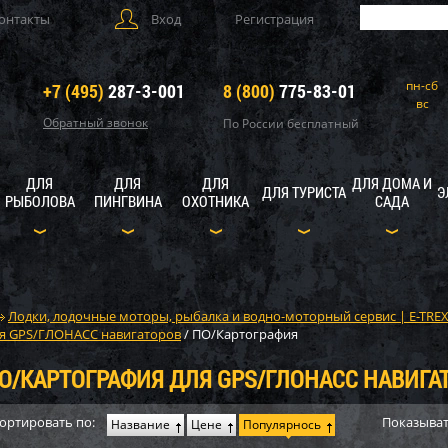
онтакты
Вход
Регистрация
пн-сб
+7 (495)
287-3-001
8 (800)
775-83-01
вс
Обратный звонок
По России бесплатный
ДЛЯ
ДЛЯ
ДЛЯ
ДЛЯ ДОМА И
ДЛЯ ТУРИСТА
Э
РЫБОЛОВА
ПИНГВИНА
ОХОТНИКА
САДА
Лодки, лодочные моторы, рыбалка и водно-моторный сервис | E-TRE
я GPS/ГЛОНАСС навигаторов
/
ПО/Картография
О/КАРТОГРАФИЯ ДЛЯ GPS/ГЛОНАСС НАВИГА
ортировать по:
Показыват
Название
Цене
Популярнось