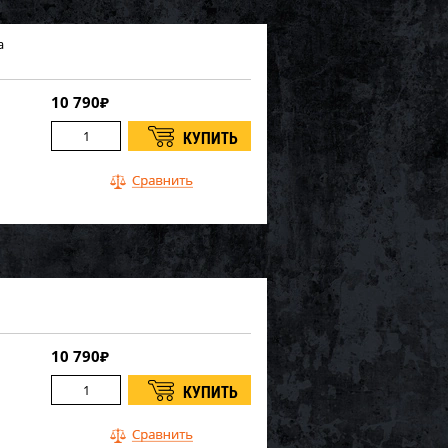
а
10 790
₽
10 790
₽