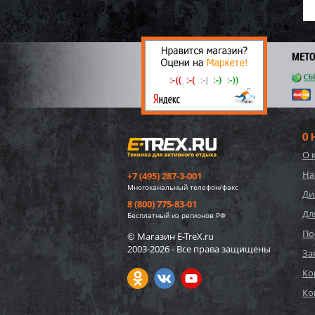
МЕТ
О 
О 
На
+7 (495) 287-3-001
Многоканальный телефон/факс
Ди
8 (800) 775-83-01
Дл
Бесплатный из регионов РФ
По
© Магазин E-TreX.ru
2003-2026 - Все права защищены
За
Ко
Ко