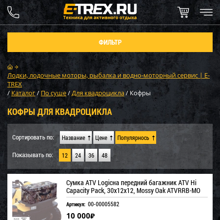
ФИЛЬТР
Лодки, лодочные моторы, рыбалка и водно-моторный сервис | E-
TREX
/
Каталог
/
По суше
/
Для квадроцикла
/
Кофры
КОФРЫ ДЛЯ КВАДРОЦИКЛА
Сортировать по:
Название
Цене
Популярнось
Показывать по:
12
24
36
48
Сумка ATV Logicна передний багажник ATV Hi
Capacity Pack, 30x12x12, Mossy Oak ATVRRB-MO
00-00005582
Артикул:
10 000
₽