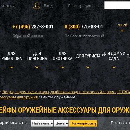
онтакты
Вход
Регистрация
пн-сб
+7 (495)
287-3-001
8 (800)
775-83-01
вс
Обратный звонок
По России бесплатный
ДЛЯ
ДЛЯ
ДЛЯ
ДЛЯ ДОМА И
ДЛЯ ТУРИСТА
Э
РЫБОЛОВА
ПИНГВИНА
ОХОТНИКА
САДА
Лодки, лодочные моторы, рыбалка и водно-моторный сервис | E-TRE
сессуары для оружия
/
Сейфы оружейные
ЕЙФЫ ОРУЖЕЙНЫЕ АКСЕССУАРЫ ДЛЯ ОРУЖ
ортировать по:
Показыват
Название
Цене
Популярнось