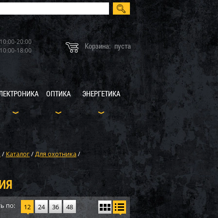
10:00-20:00
Корзина:
пуста
10:00-18:00
ЛЕКТРОНИКА
ОПТИКА
ЭНЕРГЕТИКА
X
/
Каталог
/
Для охотника
/
ИЯ
ь по:
12
24
36
48