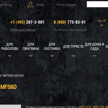
онтакты
Вход
Регистрация
пн-сб
+7 (495)
287-3-001
8 (800)
775-83-01
вс
Обратный звонок
По России бесплатный
ДЛЯ
ДЛЯ
ДЛЯ
ДЛЯ ДОМА И
ДЛЯ ТУРИСТА
Э
РЫБОЛОВА
ПИНГВИНА
ОХОТНИКА
САДА
C MFS5D MFS6D
 MFS6D
Новые подвесные моторы Tohatsu
MFS 3.5C
,
MFS 5D
,
M