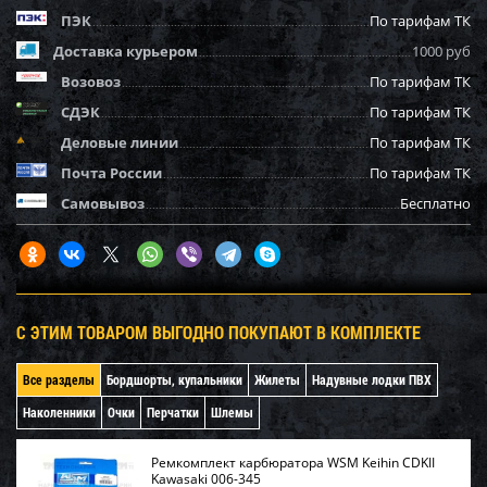
ПЭК
По тарифам ТК
Доставка курьером
1000 руб
Возовоз
По тарифам ТК
СДЭК
По тарифам ТК
Деловые линии
По тарифам ТК
Почта России
По тарифам ТК
Самовывоз
Бесплатно
С ЭТИМ ТОВАРОМ ВЫГОДНО ПОКУПАЮТ В КОМПЛЕКТЕ
Все разделы
Бордшорты, купальники
Жилеты
Надувные лодки ПВХ
Наколенники
Очки
Перчатки
Шлемы
Ремкомплект карбюратора WSM Keihin CDKII
Kawasaki 006-345