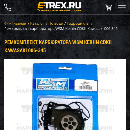
Главная
/
Каталог
/
По воде
/
Гидроциклы
/
Ремкомплект карбюратора WSM Keihin CDKII Kawasaki 006-345
РЕМКОМПЛЕКТ КАРБЮРАТОРА WSM KEIHIN CDKII
KAWASAKI 006-345