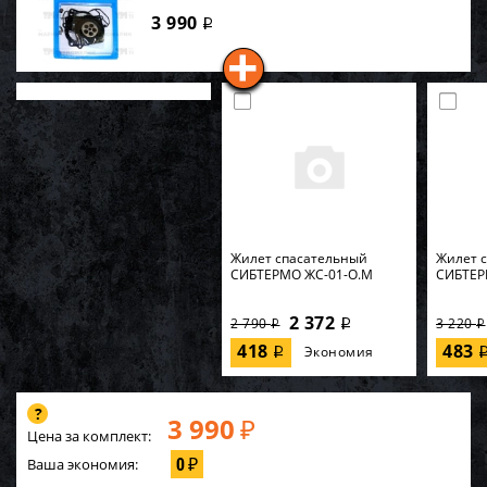
3 990
i
Жилет спасательный
Жилет 
СИБТЕРМО ЖС-01-О.M
СИБТЕР
2 372
2 790
3 220
i
i
i
418
483
Экономия
i
3 990
₽
Цена за комплект:
0
Ваша экономия:
₽