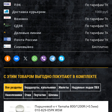
ПЭК
По тарифам ТК
Доставка курьером
1000 руб
Возовоз
По тарифам ТК
СДЭК
По тарифам ТК
Деловые линии
По тарифам ТК
Почта России
По тарифам ТК
Самовывоз
Бесплатно
С ЭТИМ ТОВАРОМ ВЫГОДНО ПОКУПАЮТ В КОМПЛЕКТЕ
Все разделы
Бордшорты, купальники
Жилеты
Надувные лодки ПВХ
Наколенники
Очки
Перчатки
Шлемы
Поршневой к-т Yamaha 800/1200R (+0.5мм)
010-829-05PK WSM