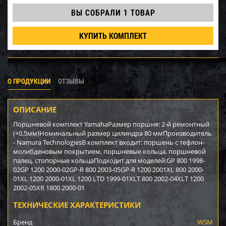
ВЫ СОБРАЛИ
1 ТОВАР
КУПИТЬ КОМПЛЕКТ
О ПРОДУКЦИИ
ОТЗЫВЫ
ОПИСАНИЕ
Поршневой комплект YamahaРазмер поршня: 2-й ремонтный
(+0,5мм)Номинальный размер цилиндра 80 ммПроизводитель
- Namura TechnologiesВ комплект входит: поршень с тефлон-
молибденовым покрытием, поршневые кольца, поршневой
палец, стопорные кольцаПодходит для моделей:GP 800 1998-
02GP 1200 2000-02GP-R 800 2003-05GP-R 1200 2001XL 800 2000-
01XL 1200 2000-01XL 1200 LTD 1999-01XLT 800 2002-04XLT 1200
2002-05XR 1800 2000-01
ТЕХНИЧЕСКИЕ ХАРАКТЕРИСТИКИ
Бренд
WSM