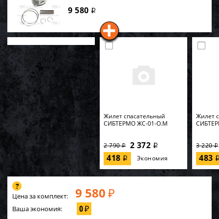
9 580
i
Жилет спасательный
Жилет 
СИБТЕРМО ЖС-01-О.M
СИБТЕР
2 372
2 790
3 220
i
i
i
418
483
Экономия
i
9 580
₽
Цена за комплект:
0
Ваша экономия:
₽