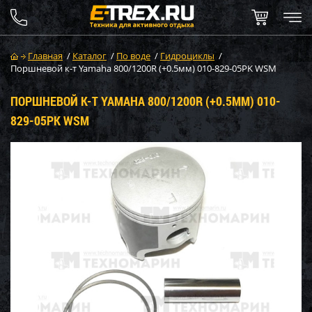
Главная
/
Каталог
/
По воде
/
Гидроциклы
/
Поршневой к-т Yamaha 800/1200R (+0.5мм) 010-829-05PK WSM
ПОРШНЕВОЙ К-Т YAMAHA 800/1200R (+0.5ММ) 010-
829-05PK WSM