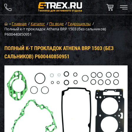
Главная
/
Каталог
/
По воде
/
Гидроциклы
/
Полный к-т прокладок Athena BRP 1503 (без сальников)
P600440850951
ПОЛНЫЙ К-Т ПРОКЛАДОК ATHENA BRP 1503 (БЕЗ
САЛЬНИКОВ) P600440850951