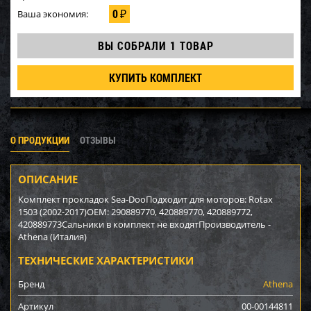
0
Ваша экономия:
₽
ВЫ СОБРАЛИ
1 ТОВАР
КУПИТЬ КОМПЛЕКТ
О ПРОДУКЦИИ
ОТЗЫВЫ
ОПИСАНИЕ
Комплект прокладок Sea-DooПодходит для моторов: Rotax
1503 (2002-2017)OEM: 290889770, 420889770, 420889772,
420889773Сальники в комплект не входятПроизводитель -
Athena (Италия)
ТЕХНИЧЕСКИЕ ХАРАКТЕРИСТИКИ
Бренд
Athena
Артикул
00-00144811