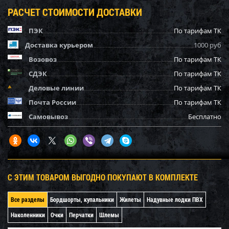
РАСЧЕТ СТОИМОСТИ ДОСТАВКИ
ПЭК
По тарифам ТК
Доставка курьером
1000 руб
Возовоз
По тарифам ТК
СДЭК
По тарифам ТК
Деловые линии
По тарифам ТК
Почта России
По тарифам ТК
Самовывоз
Бесплатно
С ЭТИМ ТОВАРОМ ВЫГОДНО ПОКУПАЮТ В КОМПЛЕКТЕ
Все разделы
Бордшорты, купальники
Жилеты
Надувные лодки ПВХ
Наколенники
Очки
Перчатки
Шлемы