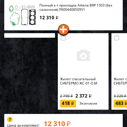
Полный к-т прокладок Athena BRP 1503 (без
сальников) P600440850951
12 310
i
Жилет спасательный
Жилет 
СИБТЕРМО ЖС-01-О.M
СИБТЕР
2 372
2 790
3 220
i
i
i
418
483
Экономия
i
12 310
₽
Цена за комплект: