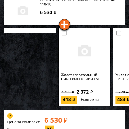
110-10
6 530
i
Жилет спасательный
Жилет 
СИБТЕРМО ЖС-01-О.M
СИБТЕР
2 372
2 790
3 220
i
i
i
418
483
Экономия
i
6 530
₽
Цена за комплект: