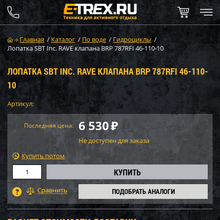
Главная
/
Каталог
/
По воде
/
Гидроциклы
/
Лопатка SBT Inc. RAVE клапана BRP 787RFI 46-110-10
ЛОПАТКА SBT INC. RAVE КЛАПАНА BRP 787RFI 46-110-
10
Артикул:
6 530
₽
Последняя цена:
Не доступен для заказа
Купить потом
ПОДОБРАТЬ АНАЛОГИ