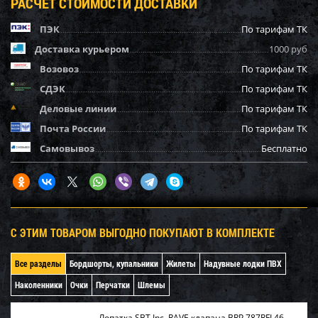
РАСЧЕТ СТОИМОСТИ ДОСТАВКИ
ПЭК
По тарифам ТК
Доставка курьером
1000 руб
Возовоз
По тарифам ТК
СДЭК
По тарифам ТК
Деловые линии
По тарифам ТК
Почта России
По тарифам ТК
Самовывоз
Бесплатно
С ЭТИМ ТОВАРОМ ВЫГОДНО ПОКУПАЮТ В КОМПЛЕКТЕ
Все разделы
Бордшорты, купальники
Жилеты
Надувные лодки ПВХ
Наколенники
Очки
Перчатки
Шлемы
Лопатка SBT Inc. RAVE клапана BRP 787RFI 46-