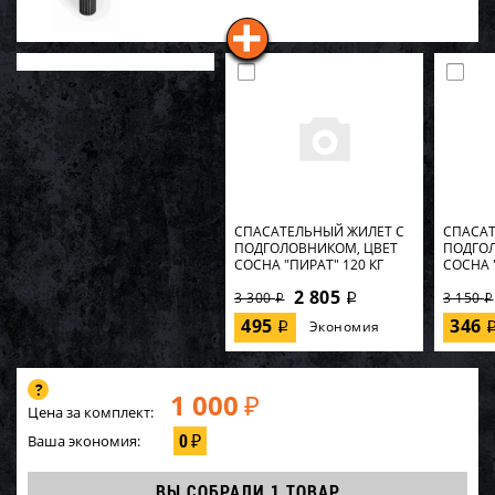
СПАСАТЕЛЬНЫЙ ЖИЛЕТ С
СПАСАТ
ПОДГОЛОВНИКОМ, ЦВЕТ
ПОДГОЛ
СОСНА "ПИРАТ" 120 КГ
СОСНА 
2 805
3 300
3 150
i
i
i
495
346
Экономия
i
1 000
₽
Цена за комплект:
0
Ваша экономия:
₽
ВЫ СОБРАЛИ
1 ТОВАР