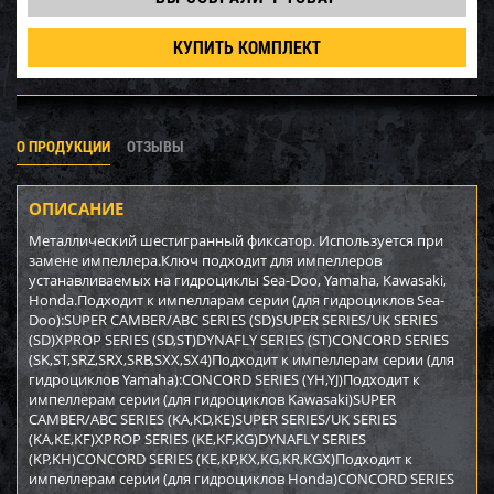
КУПИТЬ КОМПЛЕКТ
О ПРОДУКЦИИ
ОТЗЫВЫ
ОПИСАНИЕ
Металлический шестигранный фиксатор. Используется при
замене импеллера.Ключ подходит для импеллеров
устанавливаемых на гидроциклы Sea-Doo, Yamaha, Kawasaki,
Honda.Подходит к импелларам серии (для гидроциклов Sea-
Doo):SUPER CAMBER/ABC SERIES (SD)SUPER SERIES/UK SERIES
(SD)XPROP SERIES (SD,ST)DYNAFLY SERIES (ST)CONCORD SERIES
(SK,ST,SRZ,SRX,SRB,SXX,SX4)Подходит к импеллерам серии (для
гидроциклов Yamaha):CONCORD SERIES (YH,YJ)Подходит к
импеллерам серии (для гидроциклов Kawasaki)SUPER
CAMBER/ABC SERIES (KA,KD,KE)SUPER SERIES/UK SERIES
(KA,KE,KF)XPROP SERIES (KE,KF,KG)DYNAFLY SERIES
(KP,KH)CONCORD SERIES (KE,KP,KX,KG,KR,KGX)Подходит к
импеллерам серии (для гидроциклов Honda)CONCORD SERIES