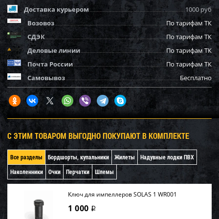
Доставка курьером
1000 руб
Возовоз
По тарифам ТК
СДЭК
По тарифам ТК
Деловые линии
По тарифам ТК
Почта России
По тарифам ТК
Самовывоз
Бесплатно
С ЭТИМ ТОВАРОМ ВЫГОДНО ПОКУПАЮТ В КОМПЛЕКТЕ
Все разделы
Бордшорты, купальники
Жилеты
Надувные лодки ПВХ
Наколенники
Очки
Перчатки
Шлемы
Ключ для импеллеров SOLAS 1 WR001
1 000
i