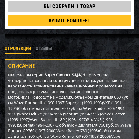
ВЫ СОБРАЛИ
1 ТОВАР
КУПИТЬ КОМПЛЕКТ
О ПРОДУКЦИИ
ОТЗЫВЫ
ОПИСАНИЕ
Импеллеры серии
Super Camber S,I,J,K,H
применена
усовершенствованная конструкция ступицы, уменьшающая
вероятность возникновения кавитационных процессов на
предельных режимах использования водного
мотоцикла.Подходит на модели:С объемом двигателя 650 куб.
см.Wave Runner III (1990-1997)SuperJet (1990-1993)VXR (1991-
1995)С объемом двигателя 700 куб. см.Wave Raider 700 (1994-
1997)Wave Deluxe (1994-1997)Venture (1994-1997)Wave Blaster
(1993-1997)Wave Runner III GP (1993-1997)Pro VXR (1993-
1997)SuperJet (1994-2007)С объемом двигателя 760 куб. см.Wave
Runner GP760 (1997-2000)Wave Raider 760 (1995)С объемом
двигателя 800 куб. см.Wave Runner GP800 (1998-2000)Wave