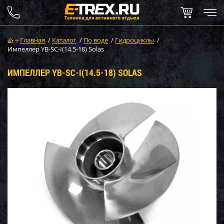
Главная
/
Каталог
/
По воде
/
Гидроциклы
/
Импеллер YB-SC-I(14.5-18) Solas
ИМПЕЛЛЕР YB-SC-I(14.5-18) SOLAS