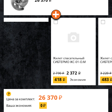
26 370
i
Жилет спасательный
Жилет 
СИБТЕРМО ЖС-01-О.M
СИБТЕР
2 372
2 790
3 220
i
i
i
418
483
Экономия
i
26 370
₽
Цена за комплект:
0
Ваша экономия:
₽