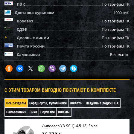
ПЭК
По тарифам ТК
Доставка курьером
1000 руб
Возовоз
По тарифам ТК
СДЭК
По тарифам ТК
Деловые линии
По тарифам ТК
Почта России
По тарифам ТК
Самовывоз
Бесплатно
С ЭТИМ ТОВАРОМ ВЫГОДНО ПОКУПАЮТ В КОМПЛЕКТЕ
Все разделы
Бордшорты, купальники
Жилеты
Надувные лодки ПВХ
Наколенники
Очки
Перчатки
Шлемы
Импеллер YB-SC-I(14.5-18) Solas