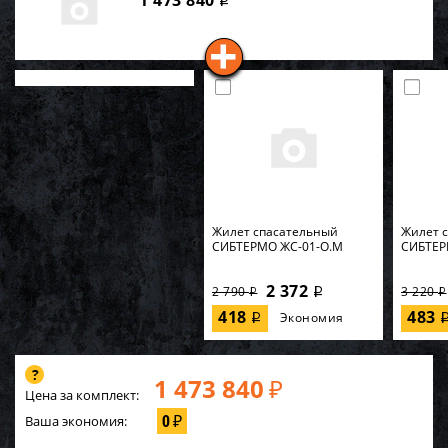
1 473 840
i
Жилет спасательный
Жилет 
СИБТЕРМО ЖС-01-О.M
СИБТЕР
2 372
2 790
3 220
i
i
i
418
483
Экономия
i
1 473 840
₽
Цена за комплект:
0
Ваша экономия:
₽