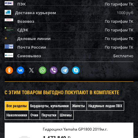
ПЭК
По тарифам ТК
Доставка курьером
1000 руб
Возовоз
По тарифам ТК
СДЭК
По тарифам ТК
Деловые линии
По тарифам ТК
Почта России
По тарифам ТК
Самовывоз
Бесплатно
С ЭТИМ ТОВАРОМ ВЫГОДНО ПОКУПАЮТ В КОМПЛЕКТЕ
Все разделы
Бордшорты, купальники
Жилеты
Надувные лодки ПВХ
Наколенники
Очки
Перчатки
Шлемы
Гидроцикл Yamaha GP1800 2019м.г.