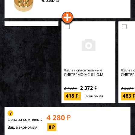
4 280
i
Жилет спасательный
Жилет 
СИБТЕРМО ЖС-01-О.M
СИБТЕР
2 372
2 790
3 220
i
i
i
418
483
Экономия
i
4 280
₽
Цена за комплект:
0
Ваша экономия:
₽