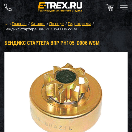
Главная
/
Каталог
/
По воде
/
Гидроциклы
/
Бендикс стартера BRP PH105-D006 WSM
БЕНДИКС СТАРТЕРА BRP PH105-D006 WSM