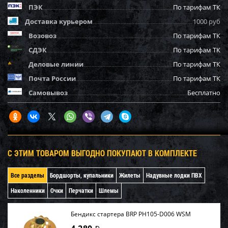
ПЭК
По тарифам ТК
Доставка курьером
1000 руб
Возовоз
По тарифам ТК
СДЭК
По тарифам ТК
Деловые линии
По тарифам ТК
Почта России
По тарифам ТК
Самовывоз
Бесплатно
С ЭТИМ ТОВАРОМ ВЫГОДНО ПОКУПАЮТ В КОМПЛЕКТЕ
Все разделы
Бордшорты, купальники
Жилеты
Надувные лодки ПВХ
Наколенники
Очки
Перчатки
Шлемы
Бендикс стартера BRP PH105-D006 WSM