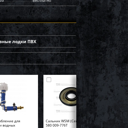
оз
Бесплатно
вные лодки ПВХ
обление для
Cальник WSM (Center Pto) BRP
и водных
580 009-776T