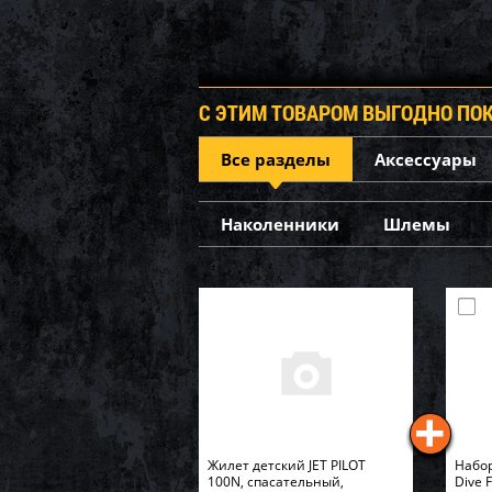
С ЭТИМ ТОВАРОМ ВЫГОДНО ПО
Все разделы
Аксессуары
Наколенники
Шлемы
Жилет детский JET PILOT
Набор
100N, спасательный,
Dive 