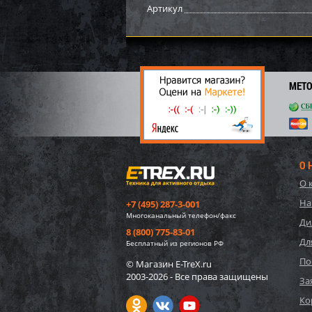
Артикул
МЕТ
О 
О 
Импе
На
+7 (495) 287-3-001
15/20
Многоканальный телефон/факс
Ди
8 (800) 775-83-01
Дл
30 4
Бесплатный из регионов РФ
2 
По
© Магазин E-TreX.ru
2003-2026 - Все права защищены
За
Ко