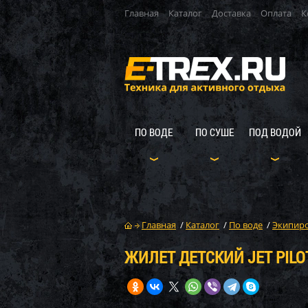
Главная
Каталог
Доставка
Оплата
К
ПО ВОДЕ
ПО СУШЕ
ПОД ВОДОЙ
Главная
/
Каталог
/
По воде
/
Экипиро
ЖИЛЕТ ДЕТСКИЙ JET PILO