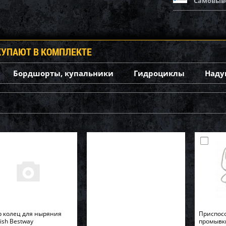
Самовыв
КУПАЮТ В КОМПЛЕКТЕ
Бордшорты, купальники
Гидроциклы
Наду
 колец для ныряния
Приспос
Fish Bestway
промывк