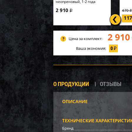
неопреновый, 1-2 года
2 910
470
i
11
2 910
Цена за комплект:
0
Ваша экономия:
₽
О ПРОДУКЦИИ
ОТЗЫВЫ
ОПИСАНИЕ
Башм
WSM 
ТЕХНИЧЕСКИЕ ХАРАКТЕРИСТИ
3 51
Бренд
24