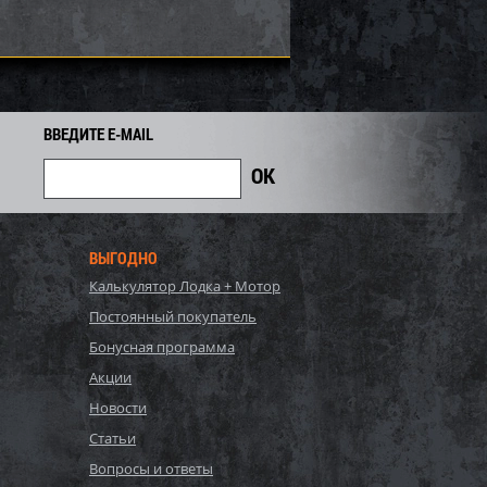
ВВЕДИТЕ E-MAIL
ВЫГОДНО
Калькулятор Лодка + Мотор
 SOLAS ST-CD-15/20
Импеллер SOLAS SX4-TP-13/16
Постоянный покупатель
Бонусная программа
28 467
71 192
Акции
76 550
i
i
i
5 358
Экономия
Экономия
Новости
i
i
Статьи
Вопросы и ответы