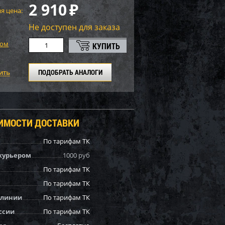
2 910
₽
я цена:
Не доступен для заказа
том
ПОДОБРАТЬ АНАЛОГИ
ОИМОСТИ ДОСТАВКИ
По тарифам ТК
курьером
1000 руб
По тарифам ТК
По тарифам ТК
 линии
По тарифам ТК
ссии
По тарифам ТК