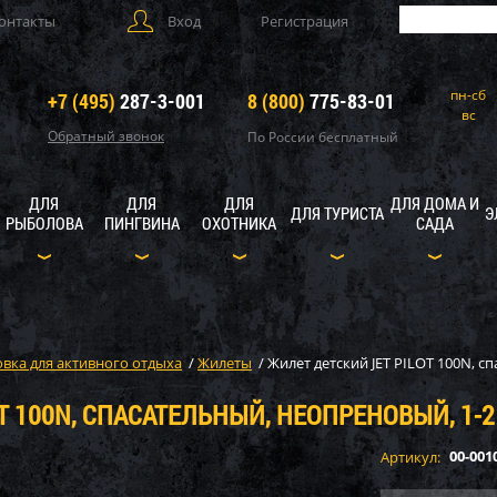
онтакты
Вход
Регистрация
пн-сб
+7 (495)
287-3-001
8 (800)
775-83-01
вс
Обратный звонок
По России бесплатный
ДЛЯ
ДЛЯ
ДЛЯ
ДЛЯ ДОМА И
ДЛЯ ТУРИСТА
Э
РЫБОЛОВА
ПИНГВИНА
ОХОТНИКА
САДА
вка для активного отдыха
/
Жилеты
/
Жилет детский JET PILOT 100N, с
T 100N, СПАСАТЕЛЬНЫЙ, НЕОПРЕНОВЫЙ, 1-2
00-001
Артикул: