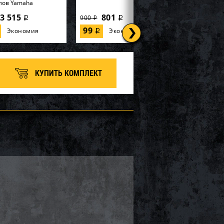
лов Yamaha
3 515
801
900
i
i
i
99
Экономия
Экономия
i
КУПИТЬ КОМПЛЕКТ
 SOLAS KE-CD-09/15
Импеллер SOLAS KGX-CD-
12/16
24 385
28 346
30 480
i
i
i
2 134
Экономия
Экономия
i
i