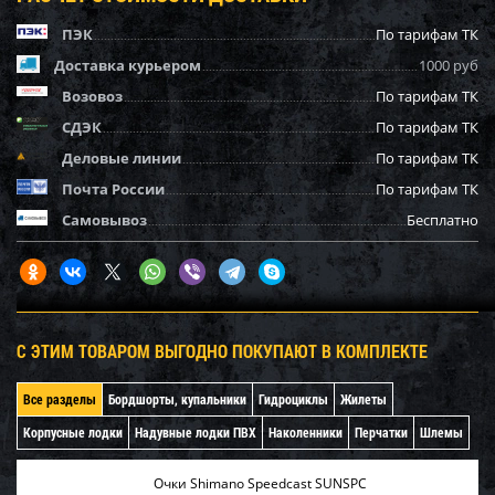
ПЭК
По тарифам ТК
Доставка курьером
1000 руб
Возовоз
По тарифам ТК
СДЭК
По тарифам ТК
Деловые линии
По тарифам ТК
Почта России
По тарифам ТК
Самовывоз
Бесплатно
С ЭТИМ ТОВАРОМ ВЫГОДНО ПОКУПАЮТ В КОМПЛЕКТЕ
Все разделы
Бордшорты, купальники
Гидроциклы
Жилеты
Корпусные лодки
Надувные лодки ПВХ
Наколенники
Перчатки
Шлемы
Очки Shimano Speedcast SUNSPC