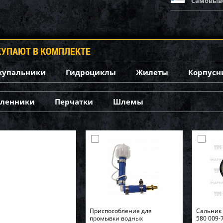
Самовыв
КУПАЮТ В КОМПЛЕКТЕ
купальники
Гидроциклы
Жилеты
Корпусн
оленники
Перчатки
Шлемы
Приспособление для
Cальник 
промывки водных
580 009-