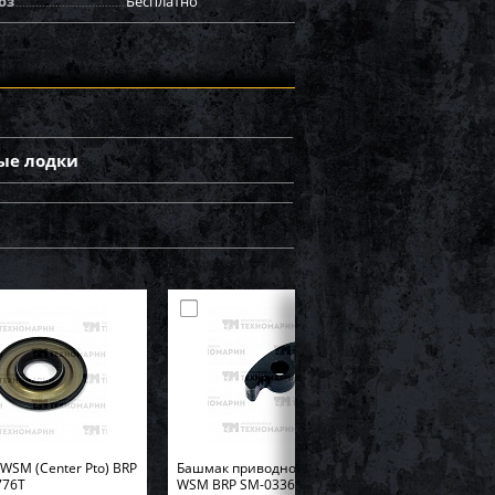
оз
Бесплатно
ые лодки
WSM (Center Pto) BRP
Башмак приводной цепи
776T
WSM BRP SM-03361