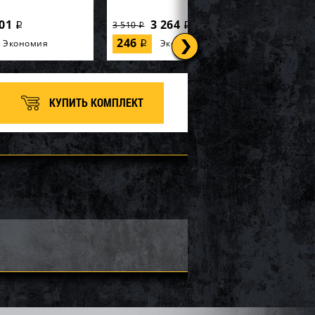
01
3 264
3 510
i
i
i
246
Экономия
Экономия
i
КУПИТЬ КОМПЛЕКТ
р SOLAS KGX-CD-
Импеллер SOLAS KGX-CD-
15/20
28 346
28 346
30 480
i
i
i
2 134
Экономия
Экономия
i
i