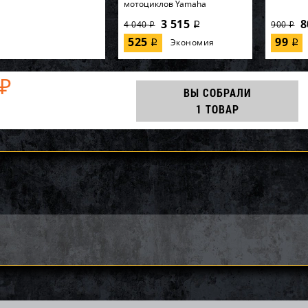
мотоциклов Yamaha
3 515
8
4 040
900
i
i
i
525
99
Экономия
i
i
₽
ВЫ СОБРАЛИ
1 ТОВАР
импеллера WSM Yamaha
Импеллер SOLAS KE-CD-09/15
Импелле
0 003-114-01
12/16
12 053
24 385
60
26 220
30 480
i
i
i
i
i
7
1 835
2 134
Экономия
Экономия
i
i