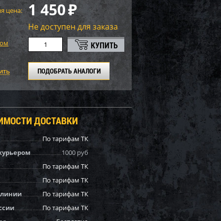
1 450
₽
я цена:
Не доступен для заказа
том
ПОДОБРАТЬ АНАЛОГИ
ОИМОСТИ ДОСТАВКИ
По тарифам ТК
курьером
1000 руб
По тарифам ТК
По тарифам ТК
 линии
По тарифам ТК
ссии
По тарифам ТК