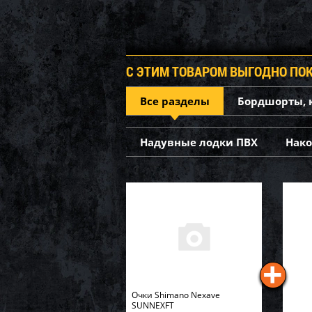
С ЭТИМ ТОВАРОМ ВЫГОДНО ПО
Все разделы
Бордшорты, 
Надувные лодки ПВХ
Нак
Очки Shimano Nexave
SUNNEXFT