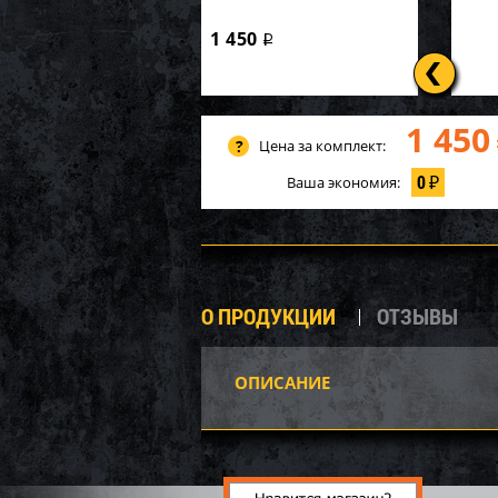
1 450
i
1 450
Цена за комплект:
0
Ваша экономия:
₽
О ПРОДУКЦИИ
ОТЗЫВЫ
ОПИСАНИЕ
Вал 
VX110
12 9
90