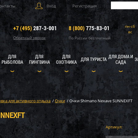
онтакты
Вход
Регистрация
пн-сб
+7 (495)
287-3-001
8 (800)
775-83-01
вс
Обратный звонок
По России бесплатный
ДЛЯ
ДЛЯ
ДЛЯ
ДЛЯ ДОМА И
ДЛЯ ТУРИСТА
Э
РЫБОЛОВА
ПИНГВИНА
ОХОТНИКА
САДА
вка для активного отдыха
/
Очки
/
Очки Shimano Nexave SUNNEXFT
UNNEXFT
Артикул: