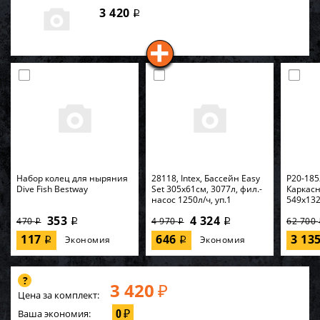
3 420
i
Набор колец для ныряния
28118, Intex, Бассейн Easy
P20-185
Dive Fish Bestway
Set 305х61см, 3077л, фил.-
Каркас
насос 1250л/ч, уп.1
549х132
353
4 324
470
4 970
62 700
i
i
i
i
117
646
3 13
Экономия
Экономия
i
i
3 420
₽
Цена за комплект:
0
Ваша экономия:
₽