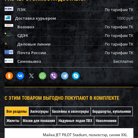
ПЭК
По тарифам ТК
Доставка курьером
1000 руб
Возовоз
По тарифам ТК
СДЭК
По тарифам ТК
Деловые линии
По тарифам ТК
Почта России
По тарифам ТК
Самовывоз
Бесплатно
С ЭТИМ ТОВАРОМ ВЫГОДНО ПОКУПАЮТ В КОМПЛЕКТЕ
Все разделы
Аксессуары
Бассейны и аксессуары
Бордшорты, купальники
Жилеты
Маски для плавания
Надувные лодки ПВХ
Наколенники
Майка JET PILOT Stadium, полиэстэр, синяя XXL