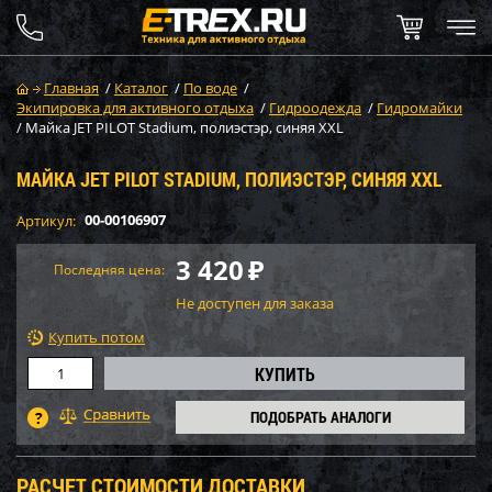
Главная
/
Каталог
/
По воде
/
Экипировка для активного отдыха
/
Гидроодежда
/
Гидромайки
/
Майка JET PILOT Stadium, полиэстэр, синяя XXL
МАЙКА JET PILOT STADIUM, ПОЛИЭСТЭР, СИНЯЯ XXL
00-00106907
Артикул:
3 420
₽
Последняя цена:
Не доступен для заказа
Купить потом
ПОДОБРАТЬ АНАЛОГИ
РАСЧЕТ СТОИМОСТИ ДОСТАВКИ