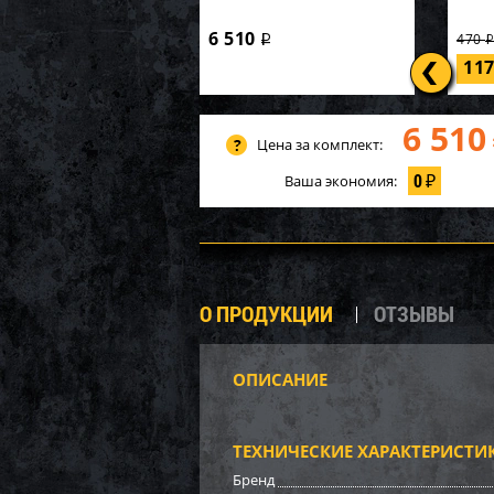
6 510
470
i
11
6 510
Цена за комплект:
0
Ваша экономия:
₽
О ПРОДУКЦИИ
ОТЗЫВЫ
ОПИСАНИЕ
P20-1
Карк
549х1
ТЕХНИЧЕСКИЕ ХАРАКТЕРИСТИ
62 7
Бренд
3 