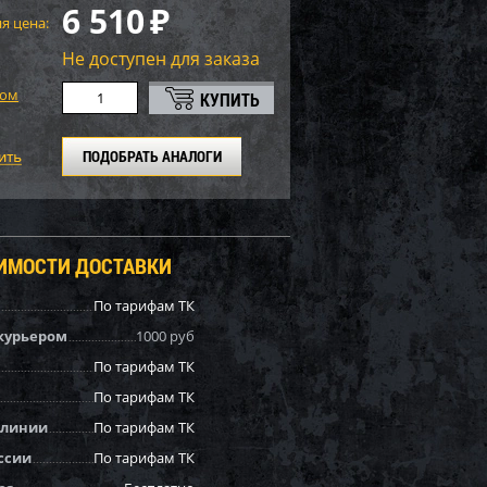
6 510
₽
я цена:
Не доступен для заказа
том
ПОДОБРАТЬ АНАЛОГИ
ОИМОСТИ ДОСТАВКИ
По тарифам ТК
курьером
1000 руб
По тарифам ТК
По тарифам ТК
 линии
По тарифам ТК
ссии
По тарифам ТК