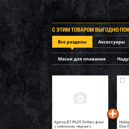
С ЭТИМ ТОВАРОМ ВЫГОДНО ПО
Все разделы
Аксессуары
Маски для плавания
Наду
Куртка JET PILOT Driften, флис
Набор
с нейлоном, чёрная L
Dive 