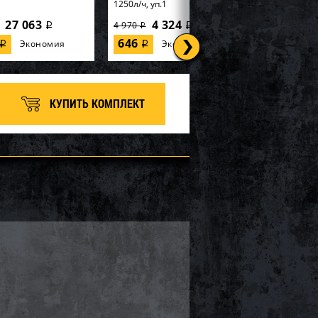
1250л/ч, уп.1
27 063
4 324
4 970
i
i
i
646
Экономия
Экономия
i
i
КУПИТЬ КОМПЛЕКТ
tex, Надувная
56595, Intex, Набор для игры
99х191х46см
170х170х185см "Горилла" с
 Elevated" встр.нас...
разбрызгивателем, уп.2
8 100
6 660
7 400
i
i
i
740
Экономия
Экономия
i