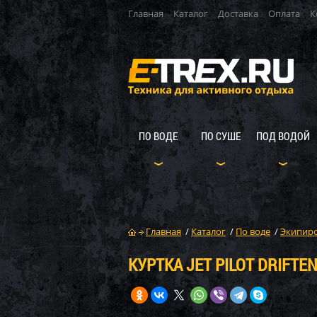
Главная
Каталог
Доставка
Оплата
К
ПО ВОДЕ
ПО СУШЕ
ПОД ВОДОЙ
Главная
/
Каталог
/
По воде
/
Экипиро
КУРТКА JET PILOT DRIFTE