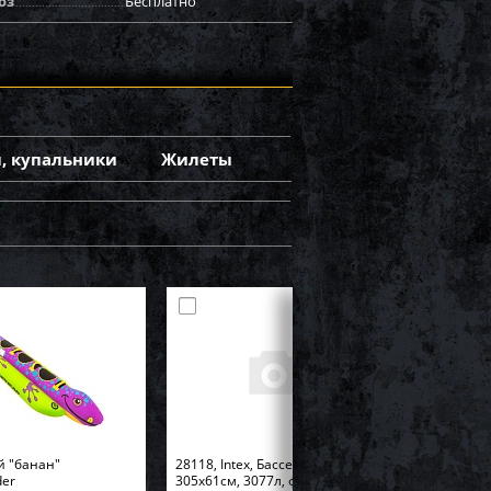
оз
Бесплатно
, купальники
Жилеты
й "банан"
28118, Intex, Бассейн Easy Set
der
305х61см, 3077л, фил.-насос