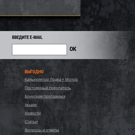
ВВЕДИТЕ E-MAIL
ВЫГОДНО
Калькулятор Лодка + Мотор
, Bestway, Стальной
P20-2052-S, Polygroup,
Постоянный покупатель
Hydrium
Каркасный бассейн
120см, 16296л...
549х274х132см, 17203л...
Бонусная программа
90 440
81 700
Акции
86 000
i
i
i
4 300
Экономия
Экономия
Новости
i
i
Статьи
Вопросы и ответы