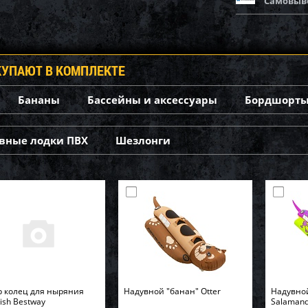
Самовыв
КУПАЮТ В КОМПЛЕКТЕ
Бананы
Бассейны и аксессуары
Бордшорты
вные лодки ПВХ
Шезлонги
 колец для ныряния
Надувной "банан" Otter
Надувно
Fish Bestway
Salaman