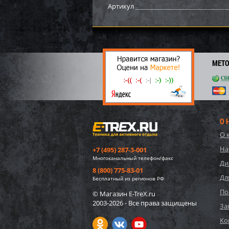
Артикул
МЕТ
О 
О 
57552
На
+7 (495) 287-3-001
игруш
Многоканальный телефон/факс
"Едино
Ди
8 (800) 775-83-01
Дл
1 75
Бесплатный из регионов РФ
26
По
© Магазин E-TreX.ru
2003-2026 - Все права защищены
За
Ко