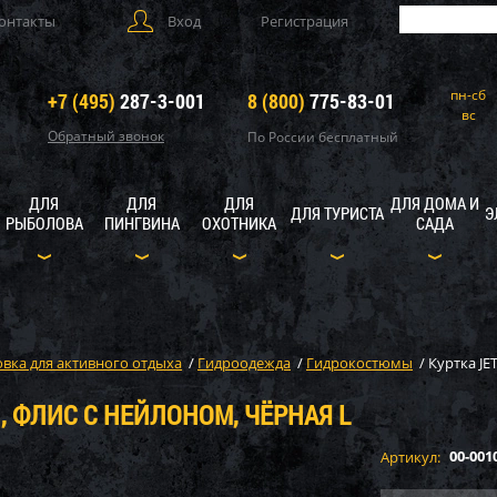
онтакты
Вход
Регистрация
пн-сб
+7 (495)
287-3-001
8 (800)
775-83-01
вс
Обратный звонок
По России бесплатный
ДЛЯ
ДЛЯ
ДЛЯ
ДЛЯ ДОМА И
ДЛЯ ТУРИСТА
Э
РЫБОЛОВА
ПИНГВИНА
ОХОТНИКА
САДА
вка для активного отдыха
/
Гидроодежда
/
Гидрокостюмы
/
Куртка JE
N, ФЛИС С НЕЙЛОНОМ, ЧЁРНАЯ L
00-001
Артикул: