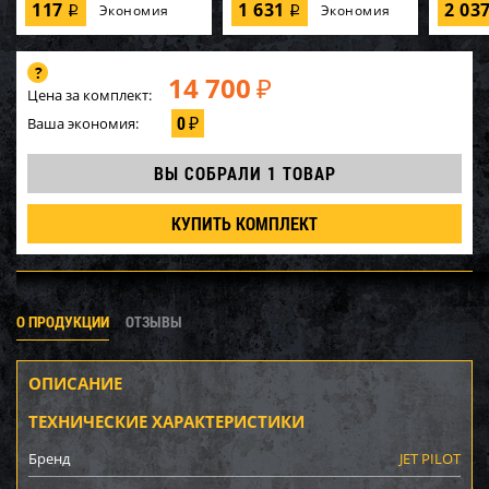
117
1 631
2 03
Экономия
Экономия
i
i
14 700
₽
Цена за комплект:
0
Ваша экономия:
₽
ВЫ СОБРАЛИ
1 ТОВАР
КУПИТЬ КОМПЛЕКТ
О ПРОДУКЦИИ
ОТЗЫВЫ
ОПИСАНИЕ
ТЕХНИЧЕСКИЕ ХАРАКТЕРИСТИКИ
Бренд
JET PILOT