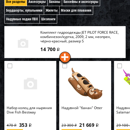
Все разделы
Аксессуары
Бананы
Бассейны и аксессуары
Бордшорты, купальники
Жилеты
Маски для плавания
Надувные лодки ПВХ
Шезлонги
Комплект гидроодежды JET PILOT FORCE RACE,
комбинезон/куртка, 2009, 2 мм, неопрен,
чёрно-красный, размер S
14 700
i
Набор колец для ныряния
Надувной "банан" Otter
Надувн
Dive Fish Bestway
Salama
353
21 669
470
23 300
29 100
i
i
i
i