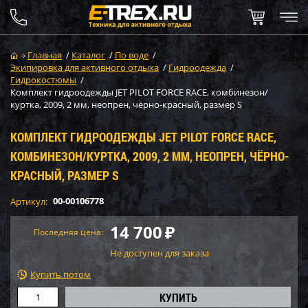
Главная
/
Каталог
/
По воде
/
Экипировка для активного отдыха
/
Гидроодежда
/
Гидрокостюмы
/
Комплект гидроодежды JET PILOT FORCE RACE, комбинезон/
куртка, 2009, 2 мм, неопрен, чёрно-красный, размер S
КОМПЛЕКТ ГИДРООДЕЖДЫ JET PILOT FORCE RACE,
КОМБИНЕЗОН/КУРТКА, 2009, 2 ММ, НЕОПРЕН, ЧЁРНО-
КРАСНЫЙ, РАЗМЕР S
00-00106778
Артикул:
14 700
₽
Последняя цена:
Не доступен для заказа
Купить потом