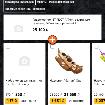
Бордшорты, купальники
Жилеты
Маски для плавания
Надувные лодки ПВХ
Шезлонги
Гидрокостюм JET PILOT A-Tron, с длинным
рукавом, 2/2мм, неопреновый L
25 100
i
Набор колец для ныряния
Надувной "банан" Otter
Надувн
Dive Fish Bestway
Salama
353
21 669
470
23 300
29 100
i
i
i
i
117
1 631
2 03
Экономия
Экономия
i
i