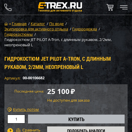
Главная
/
Каталог
/
По воде
/
Экипировка для активного отдыха
/
Гидроодежда
/
Гидрокостюмы
/
Гидрокостюм JET PILOT A-Tron, с длинным рукавом, 2/2мм,
неопреновый L
ГИДРОКОСТЮМ JET PILOT A-TRON, С ДЛИННЫМ
РУКАВОМ, 2/2ММ, НЕОПРЕНОВЫЙ L
00-00106682
Артикул:
25 100
₽
Последняя цена:
Не доступен для заказа
Купить потом
ПОДОБРАТЬ АНАЛОГИ