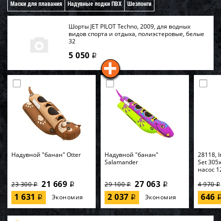
Маски для плавания
Надувные лодки ПВХ
Шезлонги
Шорты JET PILOT Techno, 2009, для водных
видов спорта и отдыха, полиэстеровые, белые
32
5 050
i
Надувной "банан" Otter
Надувной "банан"
28118, I
Salamander
Set 305
насос 1
21 669
27 063
23 300
29 100
4 970
i
i
i
i
i
1 631
2 037
646
Экономия
Экономия
i
i