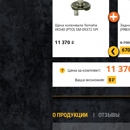
Щека коленвала Yamaha
Задни
VK540 (PTO) SM-09372 SPI
(PRB3
11 370
6 70
i
67
11 37
Цена за комплект:
0
Ваша экономия:
₽
О ПРОДУКЦИИ
ОТЗЫВЫ