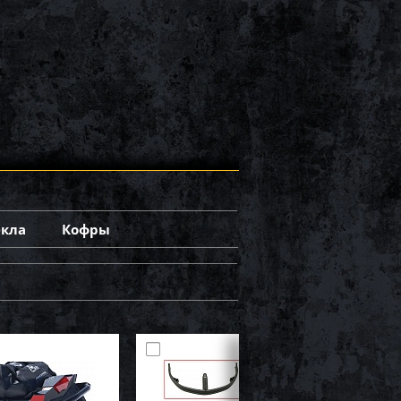
екла
Кофры