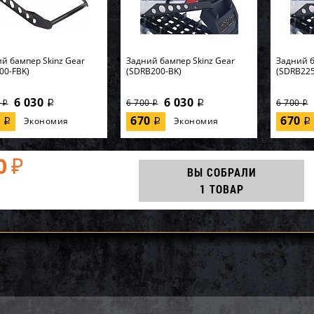
й бампер Skinz Gear
Задний бампер Skinz Gear
Задний б
00-FBK)
(SDRB200-BK)
(SDRB225
6 030
6 030
0
6 700
6 700
i
i
i
i
i
0
670
670
Экономия
Экономия
i
i
i
0
₽
ВЫ СОБРАЛИ
1 ТОВАР