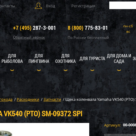
онтакты
Вход
Регистрация
пн-сб
+7 (495)
287-3-001
8 (800)
775-83-01
вс
Обратный звонок
По России бесплатный
ДЛЯ
ДЛЯ
ДЛЯ
ДЛЯ ДОМА И
ДЛЯ ТУРИСТА
Э
РЫБОЛОВА
ПИНГВИНА
ОХОТНИКА
САДА
гохода
/
Расходники
/
Запчасти
/
Щека коленвала Yamaha VK540 (PTO) 
VK540 (PTO) SM-09372 SPI
00-000
Артикул: