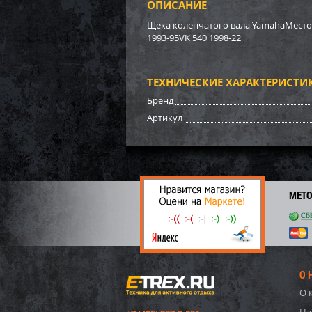
ОПИСАНИЕ
Бампе
BRP (
Щека коленчатого вала YamahaМесто у
1993-95VK 540 1998-22
3 17
22
ТЕХНИЧЕСКИЕ ХАРАКТЕРИСТИ
Бренд
Артикул
МЕТ
О 
Бампе
О 