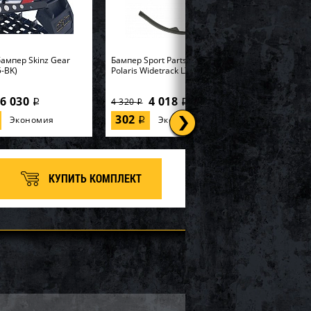
ампер Skinz Gear
Бампер Sport Parts Inc. для
-BK)
Polaris Widetrack LX SM-12358
6 030
4 018
4 320
i
i
i
302
Экономия
Экономия
i
КУПИТЬ КОМПЛЕКТ