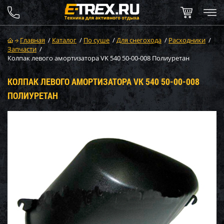
Главная
/
Каталог
/
По суше
/
Для снегохода
/
Расходники
/
Запчасти
/
Колпак левого амортизатора VK 540 50-00-008 Полиуретан
КОЛПАК ЛЕВОГО АМОРТИЗАТОРА VK 540 50-00-008
ПОЛИУРЕТАН