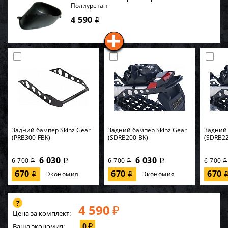
Полиуретан
4 590
i
Задний бампер Skinz Gear
Задний бампер Skinz Gear
Задний 
(PRB300-FBK)
(SDRB200-BK)
(SDRB22
6 030
6 030
6 700
6 700
6 700
i
i
i
i
i
670
670
670
Экономия
Экономия
i
i
4 590
₽
Цена за комплект:
0
Ваша экономия:
₽