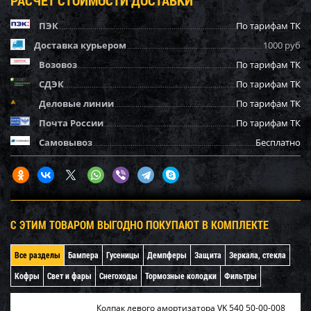
ПЭК
По тарифам ТК
Доставка курьером
1000 руб
Возовоз
По тарифам ТК
СДЭК
По тарифам ТК
Деловые линии
По тарифам ТК
Почта России
По тарифам ТК
Самовывоз
Бесплатно
С ЭТИМ ТОВАРОМ ВЫГОДНО ПОКУПАЮТ В КОМПЛЕКТЕ
Все разделы
Бампера
Гусеницы
Демпферы
Защита
Зеркала, стекла
Кофры
Свет и фары
Снегоходы
Тормозные колодки
Фильтры
Колпак левого амортизатора VK 540 50-00-008