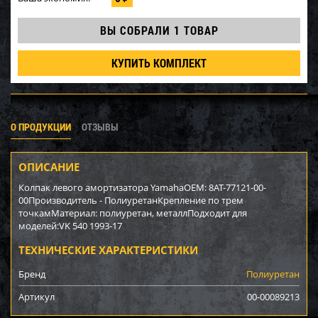
ВЫ СОБРАЛИ
1 ТОВАР
КУПИТЬ КОМПЛЕКТ
О ПРОДУКЦИИ
ОТЗЫВЫ
ОПИСАНИЕ
Колпак левого амортизатора YamahaOEM: 8AT-77121-00-
00Производитель - ПолиуретанКрепление по трем
точкамМатериал: полиуретан, металлПодходит для
моделей:VK 540 1993-17
ТЕХНИЧЕСКИЕ ХАРАКТЕРИСТИКИ
Бренд
Полиуретан
Артикул
00-00089213