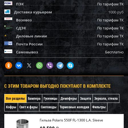
ПЭК
По тарифам ТК
Доставка курьером
1000 руб
Возовоз
По тарифам ТК
СДЭК
По тарифам ТК
Деловые линии
По тарифам ТК
Почта России
По тарифам ТК
Самовывоз
Бесплатно
С ЭТИМ ТОВАРОМ ВЫГОДНО ПОКУПАЮТ В КОМПЛЕКТЕ
Все разделы
Бампера
Гусеницы
Демпферы
Защита
Зеркала, стекла
Кофры
Свет и фары
Снегоходы
Тормозные колодки
Фильтры
Гильза Polaris 550F FL-1300 L.A. Sleeve