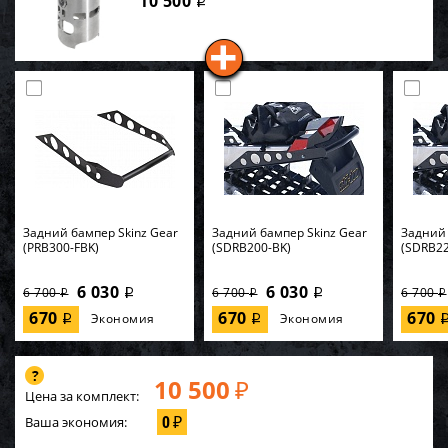
10 500
i
Задний бампер Skinz Gear
Задний бампер Skinz Gear
Задний 
(PRB300-FBK)
(SDRB200-BK)
(SDRB22
6 030
6 030
6 700
6 700
6 700
i
i
i
i
i
670
670
670
Экономия
Экономия
i
i
10 500
₽
Цена за комплект:
0
Ваша экономия:
₽