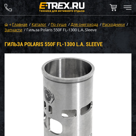
Главная
/
Каталог
/
По суше
/
Для снегохода
/
Расходники
/
Запчасти
/
Гильза Polaris 550F FL-1300 L.A. Sleeve
ГИЛЬЗА POLARIS 550F FL-1300 L.A. SLEEVE