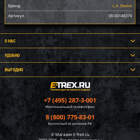
Бренд
L.A. Sleeve
Артикул
00-00146379
О НАС
УДОБНО
ВЫГОДНО
+7 (495) 287-3-001
Многоканальный телефон/факс
8 (800) 775-83-01
Бесплатный из регионов РФ
© Магазин E-TreX.ru
2003-2026 - Все права защищены