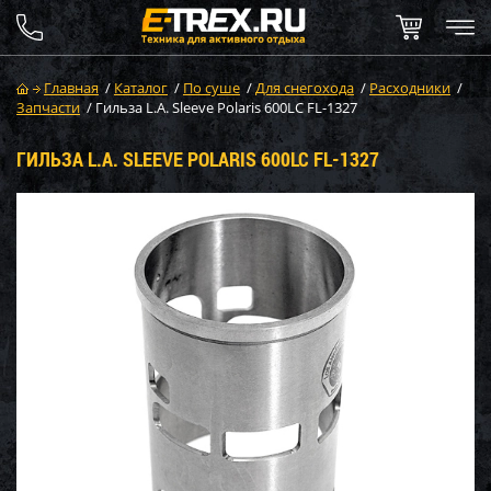
Главная
/
Каталог
/
По суше
/
Для снегохода
/
Расходники
/
Запчасти
/
Гильза L.A. Sleeve Polaris 600LC FL-1327
ГИЛЬЗА L.A. SLEEVE POLARIS 600LC FL-1327