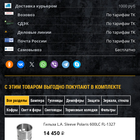
Доставка курьером
1000 руб
Возовоз
По тарифам ТК
СДЭК
По тарифам ТК
Деловые линии
По тарифам ТК
Почта России
По тарифам ТК
Самовывоз
Бесплатно
С ЭТИМ ТОВАРОМ ВЫГОДНО ПОКУПАЮТ В КОМПЛЕКТЕ
Все разделы
Бампера
Гусеницы
Демпферы
Защита
Зеркала, стекла
Кофры
Свет и фары
Снегоходы
Тормозные колодки
Фильтры
Гильза L.A. Sleeve Polaris 600LC FL-1327
14 450
i