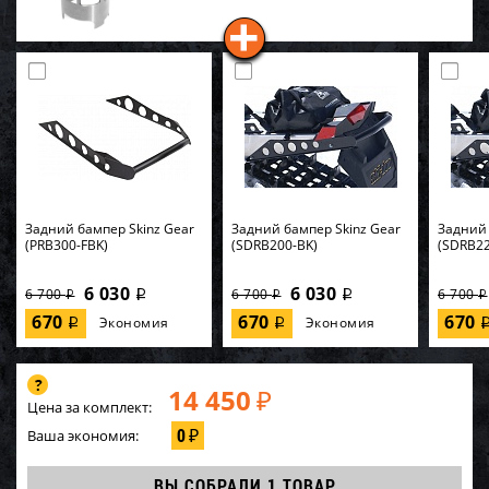
Задний бампер Skinz Gear
Задний бампер Skinz Gear
Задний 
(PRB300-FBK)
(SDRB200-BK)
(SDRB22
6 030
6 030
6 700
6 700
6 700
i
i
i
i
i
670
670
670
Экономия
Экономия
i
i
14 450
₽
Цена за комплект:
0
Ваша экономия:
₽
ВЫ СОБРАЛИ
1 ТОВАР