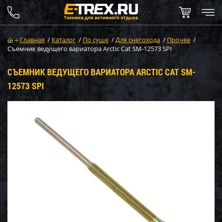
Главная
/
Каталог
/
По суше
/
Для снегохода
/
Прочее
/
Съемник ведущего вариатора Arctic Cat SM-12573 SPI
СЪЕМНИК ВЕДУЩЕГО ВАРИАТОРА ARCTIC CAT SM-
12573 SPI