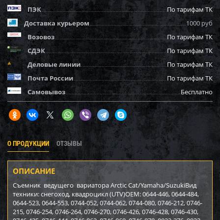
ПЭК
По тарифам ТК
Доставка курьером
1000 руб
Возовоз
По тарифам ТК
СДЭК
По тарифам ТК
Деловые линии
По тарифам ТК
Почта России
По тарифам ТК
Самовывоз
Бесплатно
О ПРОДУКЦИИ
ОТЗЫВЫ
ОПИСАНИЕ
Съемник ведущего вариатора Arctic Cat/Yamaha/SuzukiВид
техники: снегоход, квадроцикл (UTV)OEM: 0644-446, 0644-484,
0644-523, 0644-553, 0744-052, 0744-062, 0744-080, 0746-212, 0746-
215, 0746-254, 0746-264, 0746-270, 0746-426, 0746-428, 0746-430,