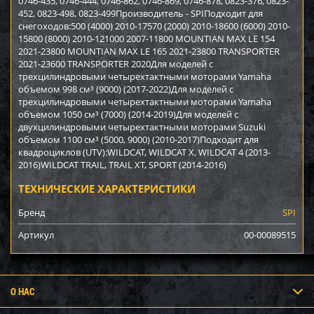
0746-435, 0746-444, 0746-862, 0746-869, 0746-878, 0823-376, 0823-
452, 0823-498, 0823-499Производитель - SPIПодходит для
снегоходов:500 (4000) 2010-17570 (2000) 2010-18600 (6000) 2010-
15800 (8000) 2010-121000 2007-11800 MOUNTIAN MAX LE 154
2021-23800 MOUNTIAN MAX LE 165 2021-23800 TRANSPORTER
2021-23600 TRANSPORTER 2020Для моделей с
трехцилиндровыми четырехтактными моторами Yamaha
объемом 998 см³ (9000) (2017-2022)Для моделей с
трехцилиндровыми четырехтактными моторами Yamaha
объемом 1050 см³ (7000) (2014-2019)Для моделей с
двухцилиндровыми четырехтактными моторами Suzuki
объемом 1100 см³ (5000, 9000) (2010-2017)Подходит для
квадроциклов (UTV):WILDCAT, WILDCAT X, WILDCAT 4 (2013-
2016)WILDCAT TRAIL, TRAIL XT, SPORT (2014-2016)
ТЕХНИЧЕСКИЕ ХАРАКТЕРИСТИКИ
Бренд
SPI
Артикул
00-00089515
О НАС