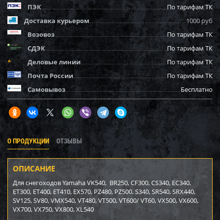
ПЭК
По тарифам ТК
Доставка курьером
1000 руб
Возовоз
По тарифам ТК
СДЭК
По тарифам ТК
Деловые линии
По тарифам ТК
Почта России
По тарифам ТК
Самовывоз
Бесплатно
О ПРОДУКЦИИ
ОТЗЫВЫ
ОПИСАНИЕ
Для снегоходов Yamaha VK540, BR250, CF300, CS340, EC340,
ET300, ET400, ET410, EX570, PZ480, PZ500, S340, SR540, SRX440,
SV125, SV80, VMX540, VT480, VT500, VT600/ VT60, VX500, VX600,
VX700, VX750, VX800, XL540