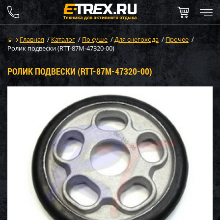
Главная
/
Каталог
/
По суше
/
Для снегохода
/
Прочее
/
Ролик подвески (RTT-87M-47320-00)
РОЛИК ПОДВЕСКИ (RTT-87M-47320-00)