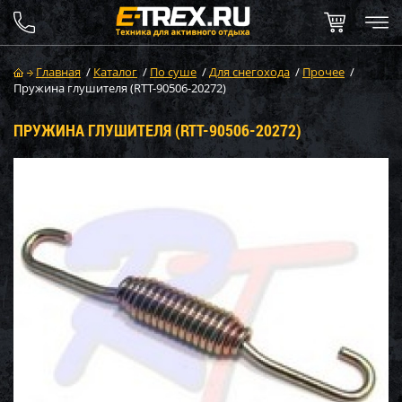
Главная
/
Каталог
/
По суше
/
Для снегохода
/
Прочее
/
Пружина глушителя (RTT-90506-20272)
ПРУЖИНА ГЛУШИТЕЛЯ (RTT-90506-20272)