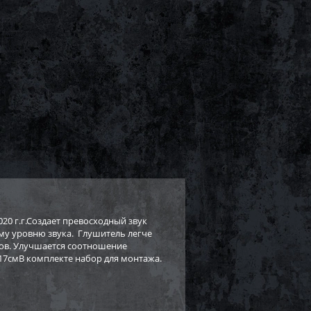
2020 г.г.Создает превосходный звук
му уровню звука. Глушитель легче
тов. Улучшается соотношение
1х17смВ комплекте набор для монтажа.