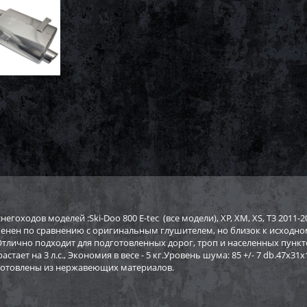
егоходов моделей :Ski-Doo 800 E-tec (все модели), XP, XM, XS, T3 2011-
енен по сравнению с оригинальным глушителем, но близок к исходно
 Отлично подходит для подготовленных дорог, троп и населенных пунк
ает на 3 л.с., Экономия в весе - 5 кг.Уровень шума: 85 +/- 7 db.47х3
готовлены из нержавеющих материалов.