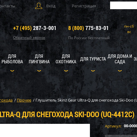
онтакты
Вход
Регистрация
пн-сб
+7 (495)
287-3-001
8 (800)
775-83-01
вс
Обратный звонок
По России бесплатный
ДЛЯ
ДЛЯ
ДЛЯ
ДЛЯ ДОМА И
ДЛЯ ТУРИСТА
Э
РЫБОЛОВА
ПИНГВИНА
ОХОТНИКА
САДА
гохода
/
Прочее
/
Глушитель Skinz Gear Ultra-Q для снегохода Ski-Doo 
TRA-Q ДЛЯ СНЕГОХОДА SKI-DOO (UQ-4412C)
00-000
Артикул: