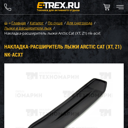
Главная
/
Каталог
/
По суше
/
Для снегохода
/
Лыжи и расширители лыж
/
Накладка-расширитель лыжи Arctic Cat (XT, Z1) nk-acxt
НАКЛАДКА-РАСШИРИТЕЛЬ ЛЫЖИ ARCTIC CAT (XT, Z1)
NK-ACXT