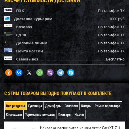
ПЭК
По тарифам ТК
Доставка курьером
1000 руб
Возовоз
По тарифам ТК
СДЭК
По тарифам ТК
Деловые линии
По тарифам ТК
Почта России
По тарифам ТК
Самовывоз
Бесплатно
С ЭТИМ ТОВАРОМ ВЫГОДНО ПОКУПАЮТ В КОМПЛЕКТЕ
Все разделы
Гусеницы
Демпферы
Запчасти
Кофры
Ремни вариатора
Снегоходы
Тормозные колодки
Фильтры
Чехлы
Накладка-расширитель лыжи Arctic Cat (XT, Z1)