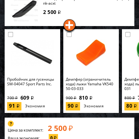
nk-acxt
2 500
i
Пробойник для гусеницы
Демпфер (ограничитель
Демпфе
SM-04047 Sport Parts Inc.
хода) лыжи Yamaha VK540
хода) л
50-03-033
031
609
810
700
900
800
i
i
i
i
i
91
90
80
Экономия
Экономия
i
i
i
2 500
₽
Цена за комплект:
0
Ваша экономия:
₽