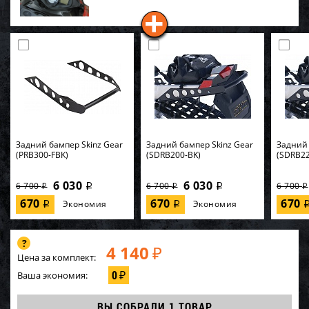
Задний бампер Skinz Gear
Задний бампер Skinz Gear
Задний 
(PRB300-FBK)
(SDRB200-BK)
(SDRB22
6 030
6 030
6 700
6 700
6 700
i
i
i
i
i
670
670
670
Экономия
Экономия
i
i
4 140
₽
Цена за комплект:
0
Ваша экономия:
₽
ВЫ СОБРАЛИ
1 ТОВАР