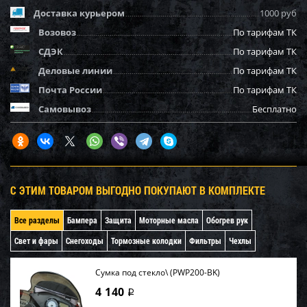
Доставка курьером
1000 руб
Возовоз
По тарифам ТК
СДЭК
По тарифам ТК
Деловые линии
По тарифам ТК
Почта России
По тарифам ТК
Самовывоз
Бесплатно
С ЭТИМ ТОВАРОМ ВЫГОДНО ПОКУПАЮТ В КОМПЛЕКТЕ
Все разделы
Бампера
Защита
Моторные масла
Обогрев рук
Свет и фары
Снегоходы
Тормозные колодки
Фильтры
Чехлы
Сумка под стекло\ (PWP200-BK)
4 140
i