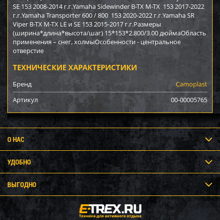
SE 153 2008-2014 г.г.Yamaha Sidewinder B-TX M-TX 153 2017-2022
г.г.Yamaha Transporter 600 / 800 153 2020-2022 г.г.Yamaha SR
Viper B-TX M-TX LE и SE 153 2015-2017 г.г.Размеры
(ширина*длина*высота/шаг) 15*153*2.800/3.00 дюймаОбласть
применения – снег, холмыОсобенности - центральное
отверстие
ТЕХНИЧЕСКИЕ ХАРАКТЕРИСТИКИ
Бренд
Camoplast
Артикул
00-00005765
О НАС
УДОБНО
ВЫГОДНО