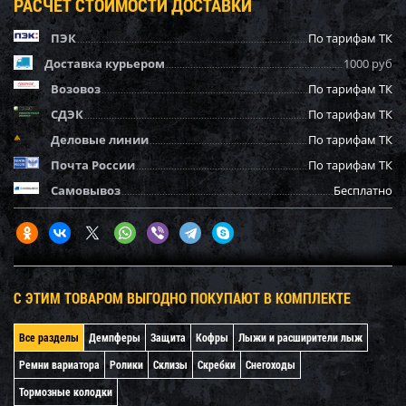
РАСЧЕТ СТОИМОСТИ ДОСТАВКИ
ПЭК
По тарифам ТК
Доставка курьером
1000 руб
Возовоз
По тарифам ТК
СДЭК
По тарифам ТК
Деловые линии
По тарифам ТК
Почта России
По тарифам ТК
Самовывоз
Бесплатно
С ЭТИМ ТОВАРОМ ВЫГОДНО ПОКУПАЮТ В КОМПЛЕКТЕ
Все разделы
Демпферы
Защита
Кофры
Лыжи и расширители лыж
Ремни вариатора
Ролики
Склизы
Скребки
Снегоходы
Тормозные колодки