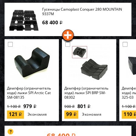
Гусеницы Camoplast Conquer 280 MOUNTAIN
9337M
68 400
i
Демпфер (ограничитель
Демпфер (ограничитель
Демпфе
хода) лыжи SPI Arctic Cat
хода) лыжи SPI BRP SM-
хода) лы
SM-08135
08302
325-03
979
801
1 100
900
1 100
i
i
i
i
i
121
99
110
Экономия
Экономия
i
i
68 400