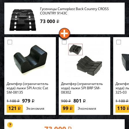
Гусеницы Camoplast Back Country CROSS
COUNTRY 9143C
73 000
i
Демпфер (ограничитель
Демпфер (ограничитель
Демпфе
хода) лыжи SPI Arctic Cat
хода) лыжи SPI BRP SM-
хода) лы
SM-08135
08302
325-03
979
801
1 100
900
1 100
i
i
i
i
i
121
99
110
Экономия
Экономия
i
i
73 000