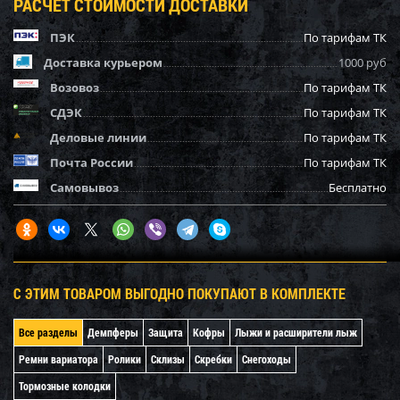
РАСЧЕТ СТОИМОСТИ ДОСТАВКИ
ПЭК
По тарифам ТК
Доставка курьером
1000 руб
Возовоз
По тарифам ТК
СДЭК
По тарифам ТК
Деловые линии
По тарифам ТК
Почта России
По тарифам ТК
Самовывоз
Бесплатно
С ЭТИМ ТОВАРОМ ВЫГОДНО ПОКУПАЮТ В КОМПЛЕКТЕ
Все разделы
Демпферы
Защита
Кофры
Лыжи и расширители лыж
Ремни вариатора
Ролики
Склизы
Скребки
Снегоходы
Тормозные колодки