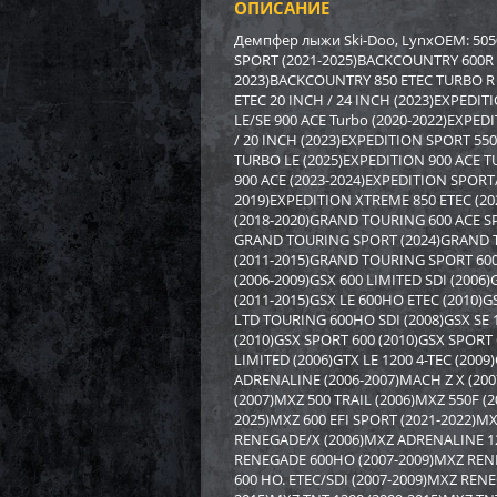
ОПИСАНИЕ
Защи
SPI
Демпфер лыжи Ski-Doo, LynxOEM: 5050
SPORT (2021-2025)BACKCOUNTRY 600R 
2023)BACKCOUNTRY 850 ETEC TURBO R 
4 82
ETEC 20 INCH / 24 INCH (2023)EXPEDIT
33
LE/SE 900 ACE Turbo (2020-2022)EXPED
/ 20 INCH (2023)EXPEDITION SPORT 550
TURBO LE (2025)EXPEDITION 900 ACE T
900 ACE (2023-2024)EXPEDITION SPORT
2019)EXPEDITION XTREME 850 ETEC (20
(2018-2020)GRAND TOURING 600 ACE S
GRAND TOURING SPORT (2024)GRAND TO
(2011-2015)GRAND TOURING SPORT 600 
(2006-2009)GSX 600 LIMITED SDI (2006)
(2011-2015)GSX LE 600HO ETEC (2010)G
LTD TOURING 600HO SDI (2008)GSX SE 1
(2010)GSX SPORT 600 (2010)GSX SPORT 
LIMITED (2006)GTX LE 1200 4-TEC (2009
ADRENALINE (2006-2007)MACH Z X (200
(2007)MXZ 500 TRAIL (2006)MXZ 550F (2
2025)MXZ 600 EFI SPORT (2021-2022)MX
RENEGADE/X (2006)MXZ ADRENALINE 12
Униве
RENEGADE 600HO (2007-2009)MXZ RENE
Gear 
(HBPK
600 HO. ETEC/SDI (2007-2009)MXZ RENE