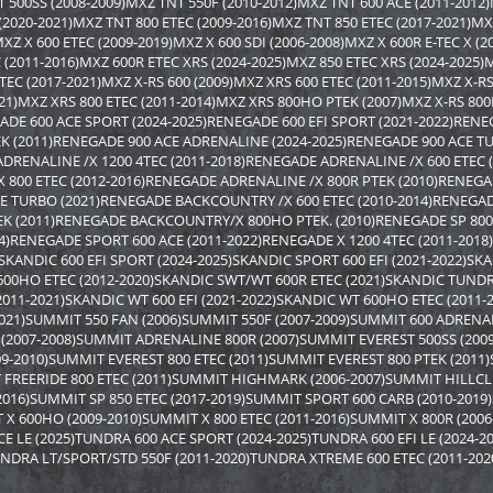
 500SS (2008-2009)MXZ TNT 550F (2010-2012)MXZ TNT 600 ACE (2011-2012
4 324
3 602
0
4 140
3 130
i
i
i
i
i
 (2020-2021)MXZ TNT 800 ETEC (2009-2016)MXZ TNT 850 ETEC (2017-2021)MX
6
538
469
Экономия
Экономия
XZ X 600 ETEC (2009-2019)MXZ X 600 SDI (2006-2008)MXZ X 600R E-TEC X (
i
i
i
C (2011-2016)MXZ 600R ETEC XRS (2024-2025)MXZ 850 ETEC XRS (2024-2025)
ETEC (2017-2021)MXZ X-RS 600 (2009)MXZ XRS 600 ETEC (2011-2015)MXZ X-
021)MXZ XRS 800 ETEC (2011-2014)MXZ XRS 800HO PTEK (2007)MXZ X-RS 800R
GADE 600 ACE SPORT (2024-2025)RENEGADE 600 EFI SPORT (2021-2022)REN
EK (2011)RENEGADE 900 ACE ADRENALINE (2024-2025)RENEGADE 900 ACE T
ADRENALINE /X 1200 4TEC (2011-2018)RENEGADE ADRENALINE /X 600 ETEC
800 ETEC (2012-2016)RENEGADE ADRENALINE /X 800R PTEK (2010)RENEGAD
E TURBO (2021)RENEGADE BACKCOUNTRY /X 600 ETEC (2010-2014)RENEGAD
K (2011)RENEGADE BACKCOUNTRY/X 800HO PTEK. (2010)RENEGADE SP 800
4)RENEGADE SPORT 600 ACE (2011-2022)RENEGADE X 1200 4TEC (2011-2018)
SKANDIC 600 EFI SPORT (2024-2025)SKANDIC SPORT 600 EFI (2021-2022)SK
 600HO ETEC (2012-2020)SKANDIC SWT/WT 600R ETEC (2021)SKANDIC TUND
2011-2021)SKANDIC WT 600 EFI (2021-2022)SKANDIC WT 600HO ETEC (2011-2
2021)SUMMIT 550 FAN (2006)SUMMIT 550F (2007-2009)SUMMIT 600 ADREN
(2007-2008)SUMMIT ADRENALINE 800R (2007)SUMMIT EVEREST 500SS (200
09-2010)SUMMIT EVEREST 800 ETEC (2011)SUMMIT EVEREST 800 PTEK (201
рители лыж Skinz Gear
Лыжи Camoplast пластиковые
Лыжи Ca
T FREERIDE 800 ETEC (2011)SUMMIT HIGHMARK (2006-2007)SUMMIT HILLCL
0-BK)
для снегоходов All Terrain
для снего
(711290101)
(7112900
-2016)SUMMIT SP 850 ETEC (2017-2019)SUMMIT SPORT 600 CARB (2010-2019
 X 600HO (2009-2010)SUMMIT X 800 ETEC (2011-2016)SUMMIT X 800R (2006
6 300
11 067
0
11 900
9 800
i
i
i
i
i
 LE (2025)TUNDRA 600 ACE SPORT (2024-2025)TUNDRA 600 EFI LE (2024-20
0
833
686
UNDRA LT/SPORT/STD 550F (2011-2020)TUNDRA XTREME 600 ETEC (2011-202
Экономия
Экономия
i
i
i