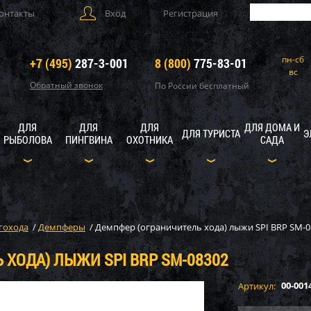
онтакты
Вход
Регистрация
пн-сб
+7 (495)
287-3-001
8 (800)
775-83-01
вс
Обратный звонок
По России бесплатный
ДЛЯ
ДЛЯ
ДЛЯ
ДЛЯ ДОМА И
ДЛЯ ТУРИСТА
Э
РЫБОЛОВА
ПИНГВИНА
ОХОТНИКА
САДА
гохода
/
Демпферы
/
Демпфер (ограничитель хода) лыжи SPI BRP SM-0
 ХОДА) ЛЫЖИ SPI BRP SM-08302
00-001
Артикул: