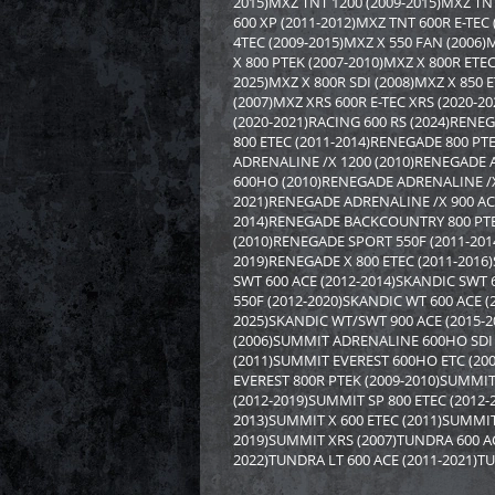
2015)MXZ TNT 1200 (2009-2015)MXZ TNT
4 97
600 XP (2011-2012)MXZ TNT 600R E-TEC
64
4TEC (2009-2015)MXZ X 550 FAN (2006)M
X 800 PTEK (2007-2010)MXZ X 800R ETE
2025)MXZ X 800R SDI (2008)MXZ X 850 
(2007)MXZ XRS 600R E-TEC XRS (2020-2
(2020-2021)RACING 600 RS (2024)RENE
800 ETEC (2011-2014)RENEGADE 800 PT
ADRENALINE /X 1200 (2010)RENEGADE 
600HO (2010)RENEGADE ADRENALINE /X 
2021)RENEGADE ADRENALINE /X 900 AC
2014)RENEGADE BACKCOUNTRY 800 PTE
(2010)RENEGADE SPORT 550F (2011-201
2019)RENEGADE X 800 ETEC (2011-2016)
SWT 600 ACE (2012-2014)SKANDIC SWT
550F (2012-2020)SKANDIC WT 600 ACE (
2025)SKANDIC WT/SWT 900 ACE (2015-
(2006)SUMMIT ADRENALINE 600HO SDI 
(2011)SUMMIT EVEREST 600HO ETC (20
Расши
EVEREST 800R PTEK (2009-2010)SUMMI
(SG10
(2012-2019)SUMMIT SP 800 ETEC (2012
2013)SUMMIT X 600 ETEC (2011)SUMMIT
7 00
2019)SUMMIT XRS (2007)TUNDRA 600 ACE
70
2022)TUNDRA LT 600 ACE (2011-2021)T