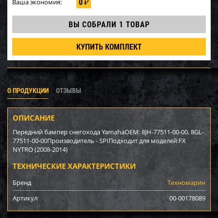
0
Ваша экономия:
₽
ВЫ СОБРАЛИ
1 ТОВАР
КУПИТЬ КОМПЛЕКТ
О ПРОДУКЦИИ
ОТЗЫВЫ
ОПИСАНИЕ
Передний бампер снегохода YamahaOEM: 8JH-77511-00-00, 8GL-
77511-00-00Производитель - SPIПодходит для моделей:FX
NYTRO (2008-2014)
ТЕХНИЧЕСКИЕ ХАРАКТЕРИСТИКИ
Бренд
Техномарин
Артикул
00-00178089