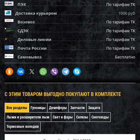
ПЭК
По тарифам ТК
Доставка курьером
1000 руб
Возовоз
По тарифам ТК
СДЭК
По тарифам ТК
Деловые линии
По тарифам ТК
Почта России
По тарифам ТК
Самовывоз
Бесплатно
С ЭТИМ ТОВАРОМ ВЫГОДНО ПОКУПАЮТ В КОМПЛЕКТЕ
Все разделы
Гусеницы
Демпферы
Запчасти
Защита
Лыжи и расширители лыж
Свет и фары
Склизы
Снегоходы
Тормозные колодки