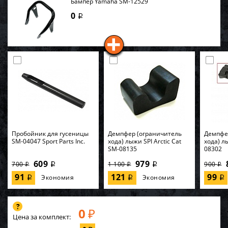
Бампер Yamaha SM-12529
0
i
Пробойник для гусеницы
Демпфер (ограничитель
Демпфе
SM-04047 Sport Parts Inc.
хода) лыжи SPI Arctic Cat
хода) л
SM-08135
08302
609
979
700
1 100
900
i
i
i
i
i
91
121
99
Экономия
Экономия
i
i
i
0
₽
Цена за комплект: