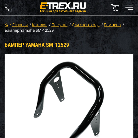
Главная
/
Каталог
/
По суше
/
Для снегохода
/
Бампера
/
Бампер Yamaha SM-12529
БАМПЕР YAMAHA SM-12529