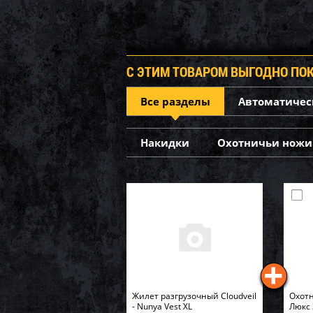
С ЭТИМ ТОВАРОМ ВЫГОДНО ПО
Все разделы
Автоматичес
Накидки
Охотничьи ножи
Жилет разгрузочный Cloudveil
Охотн
- Nunya Vest XL
Люкс