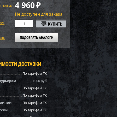
4 960
₽
я цена:
Не доступен для заказа
том
ПОДОБРАТЬ АНАЛОГИ
ОИМОСТИ ДОСТАВКИ
По тарифам ТК
курьером
1000 руб
По тарифам ТК
По тарифам ТК
 линии
По тарифам ТК
ссии
По тарифам ТК