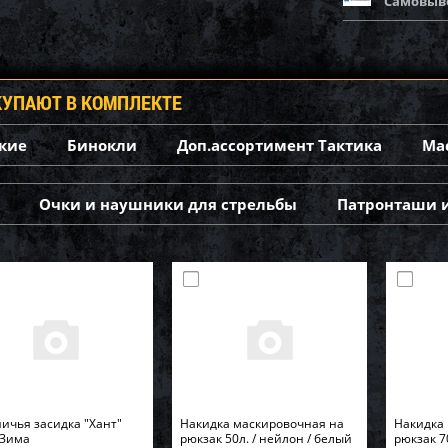
Самовыв
КУПАЮТ В КОМПЛЕКТЕ
кие
Бинокли
Доп.ассортимент Тактика
Ма
Очки и наушники для стрельбы
Патронташи 
ичья засидка "Хант"
Накидка маскировочная на
Накидка
 Зима
рюкзак 50л. / нейлон / белый
рюкзак 7