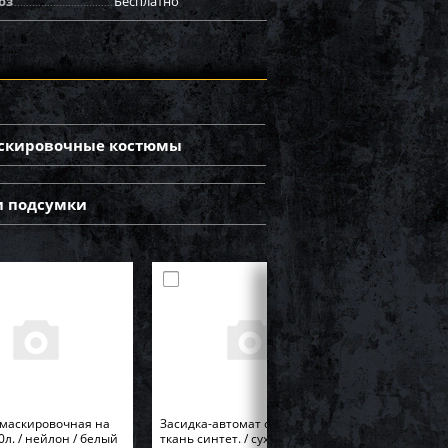
оз
Бесплатно
скировочные костюмы
и подсумки
 маскировочная на
Засидка-автомат с сеткой /
0л. / нейлон / белый
ткань синтет. / сухой камыш