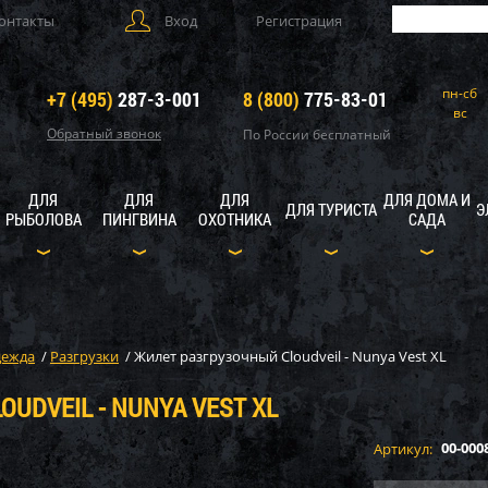
онтакты
Вход
Регистрация
пн-сб
+7 (495)
287-3-001
8 (800)
775-83-01
вс
Обратный звонок
По России бесплатный
ДЛЯ
ДЛЯ
ДЛЯ
ДЛЯ ДОМА И
ДЛЯ ТУРИСТА
Э
РЫБОЛОВА
ПИНГВИНА
ОХОТНИКА
САДА
ежда
/
Разгрузки
/
Жилет разгрузочный Cloudveil - Nunya Vest XL
UDVEIL - NUNYA VEST XL
00-000
Артикул: