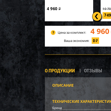
4 960
10 7
i
74
4 960
Цена за комплект:
0
Ваша экономия:
₽
О ПРОДУКЦИИ
ОТЗЫВЫ
ОПИСАНИЕ
Заси
трико
ТЕХНИЧЕСКИЕ ХАРАКТЕРИСТИ
6 60
Бренд
66