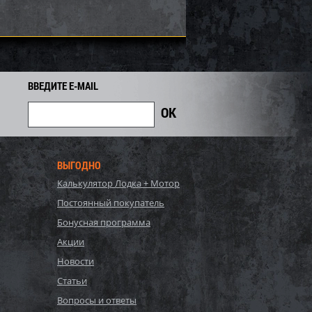
ВВЕДИТЕ E-MAIL
ВЫГОДНО
Калькулятор Лодка + Мотор
для засидки 2*2 /
Накидка для засидки 2*2/
Постоянный покупатель
тет. / лето Holster
ткань синтет. / сухой камыш
Holster
Бонусная программа
1 212
1 212
Акции
1 460
i
i
i
248
Экономия
Экономия
Новости
i
Статьи
Вопросы и ответы