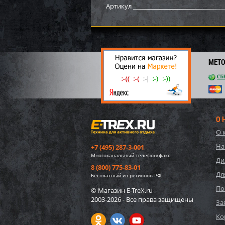
Артикул
МЕТ
О 
О 
Засид
На
+7 (495) 287-3-001
ткань
Многоканальный телефон/факс
Holst
Ди
8 (800) 775-83-01
Дл
7 00
Бесплатный из регионов РФ
70
По
© Магазин E-TreX.ru
2003-2026 - Все права защищены
За
Ко