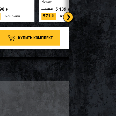
Holster
98
5 139
5 710
i
i
i
571
Экономия
Экономия
i
КУПИТЬ КОМПЛЕКТ
автомат Успех /
Засидка-автомат Успех /
нтет. / сухой камыш
ткань синтет. / тростник
Holster
7 200
7 200
8 000
i
i
i
800
Экономия
Экономия
i