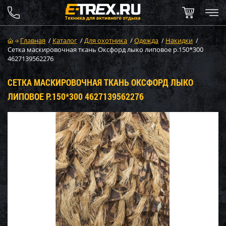
Главная
/
Каталог
/
Для охотника
/
Одежда
/
Накидки
/
Сетка маскировочная ткань Оксфорд лыко липовое р.150*300
4627139562276
СЕТКА МАСКИРОВОЧНАЯ ТКАНЬ ОКСФОРД ЛЫКО
ЛИПОВОЕ Р.150*300 4627139562276