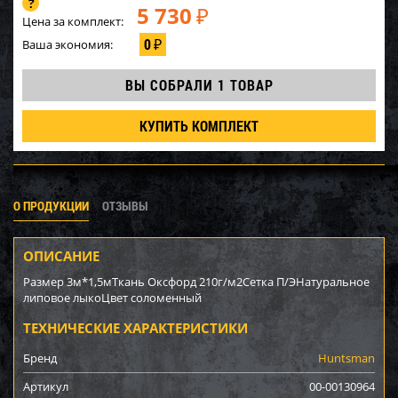
5 730
₽
Цена за комплект:
0
Ваша экономия:
₽
ВЫ СОБРАЛИ
1 ТОВАР
КУПИТЬ КОМПЛЕКТ
О ПРОДУКЦИИ
ОТЗЫВЫ
ОПИСАНИЕ
Размер 3м*1,5мТкань Оксфорд 210г/м2Сетка П/ЭНатуральное
липовое лыкоЦвет соломенный
ТЕХНИЧЕСКИЕ ХАРАКТЕРИСТИКИ
Бренд
Huntsman
Артикул
00-00130964