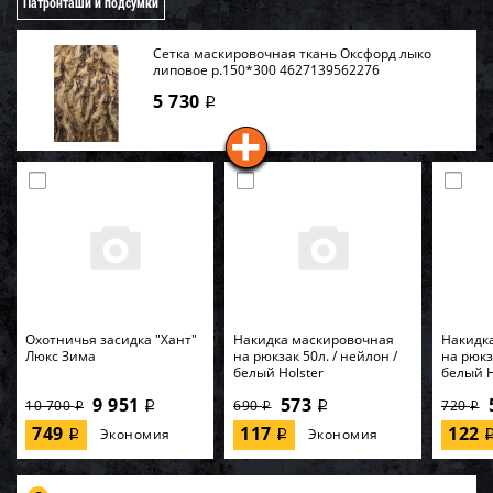
Патронташи и подсумки
Сетка маскировочная ткань Оксфорд лыко
липовое р.150*300 4627139562276
5 730
i
Охотничья засидка "Хант"
Накидка маскировочная
Накидк
Люкс Зима
на рюкзак 50л. / нейлон /
на рюкз
белый Holster
белый H
9 951
573
10 700
690
720
i
i
i
i
i
749
117
122
Экономия
Экономия
i
i