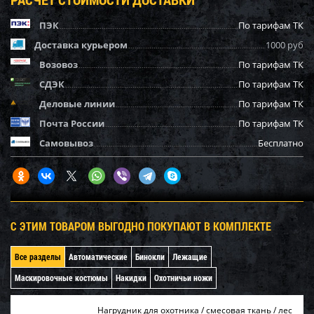
ПЭК
По тарифам ТК
Доставка курьером
1000 руб
Возовоз
По тарифам ТК
СДЭК
По тарифам ТК
Деловые линии
По тарифам ТК
Почта России
По тарифам ТК
Самовывоз
Бесплатно
С ЭТИМ ТОВАРОМ ВЫГОДНО ПОКУПАЮТ В КОМПЛЕКТЕ
Все разделы
Автоматические
Бинокли
Лежащие
Маскировочные костюмы
Накидки
Охотничьи ножи
Нагрудник для охотника / смесовая ткань / лес