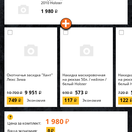
2010 Holster
1 980
i
Охотничья засидка "Хант"
Накидка маскировочная
Накидк
Люкс Зима
на рюкзак 50л. / нейлон /
на рюкз
белый Holster
белый H
9 951
573
10 700
690
720
i
i
i
i
i
749
117
122
Экономия
Экономия
i
i
1 980
₽
Цена за комплект:
0
Ваша экономия:
₽