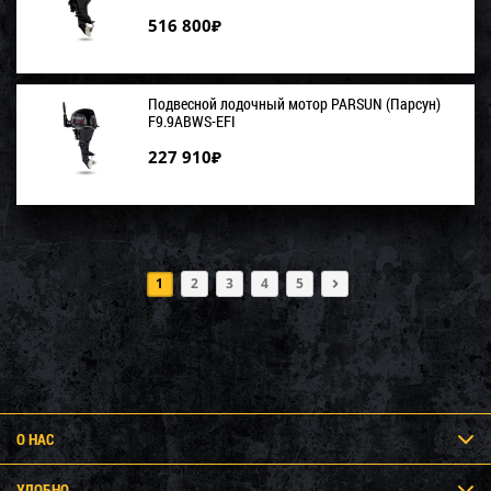
516 800
₽
Подвесной лодочный мотор PARSUN (Парсун)
F9.9ABWS-EFI
227 910
₽
1
2
3
4
5
О НАС
УДОБНО