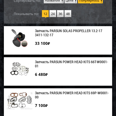
Сортировать по:
Название
Цене
Популярнось
Показывать по:
12
24
36
48
Запчасть PARSUN SOLAS PROPELLER 13.2-17
3411-132-17
33 100
₽
Запчасть PARSUN POWER HEAD KITS 66T-W0001-
01
6 480
₽
Запчасть PARSUN POWER HEAD KITS 69P-W0001-
00
7 100
₽