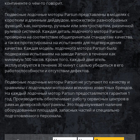
континенте о чём-то говорит.
Подвесные лодочные моторы Parsun представлены в моделях с
коротким и длинным дейдвудом, множеством разнообразных
функций, как, например, ручным или электростартом, различной
рулевой системой. Каждая деталь лодочного мотора Parsun
проверена на соответствие общепринятым стандартам качества,
а также протестирована на испытаниях для подтверждения
качества. Каждая модель лодочного мотора Parsun была
подвержена испытаниям на заводе Parsun в течении как
минимум 500 часов. Кроме того, каждый двигатель
эксплуатируется в течение 30 минут с целью убедиться в его
работоспособности и отсутствии дефектов.
Подвесные лодочные моторы Parsun не уступают по качеству и
сравнимы с лодочными моторами всемирно известных брендов.
На каждый лодочный мотор Parsun предоставляется гарантия 1
год. Производитель обеспечивает работу сервисных центров в
рамках дилерской программы. Это подразумевает наличие
оборудованных площадей, запасных частей и специально
подготовленного персонала.