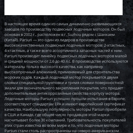
В настоящее время один из самых динамично развивающихся
заводов по производству подвесных лодочных моторов. Он был
основан в 2002 г., расположен в г. Suzhou рядом с Шанхаем
(Китай). Parsun — это один из лидеров в производстве
высококачественных подвесных лодочных моторов: 2-хтактных,
4-хтактных, а также всего ассортимента запасных частей к ним.
Parsun производит линейку подвесных лодочных моторов малой
и средней мощности от 2,6 до 40 л.с. В производстве используются
материалы только высокого качества, как например
высокопрочный алюминий, применяемый для строительства
морских судов. Каждый лодочный мотор покрывается двумя
слоями специальной грунтовки и тремя слоями поверхностной
эмали для окончательного закрепления покрытия, что придает
дополнительные антикоррозийные свойства корпусу мотора.
Лодочные моторы Parsun успешно прошли испытания в Европе,
соответствуют стандартам EPA и имеют европейский сертификат
качества. Наибольшую популярность моторы Parsun приобрели
в США и Канаде, где общее число продавцов этой марки
насчитывает более 30 компаний. Требовательность покупателей
этих стран известна во всем мире и то, что лодочные моторы
Parsun стали столь распространены на северо-американском