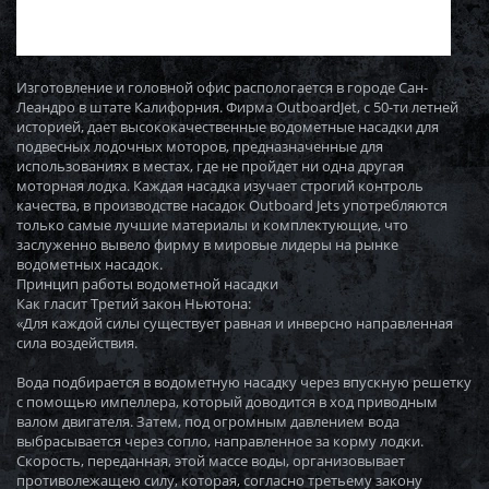
Изготовление и головной офис распологается в городе Сан-
Леандро в штате Калифорния. Фирма OutboardJet, с 50-ти летней
историей, дает высококачественные водометные насадки для
подвесных лодочных моторов, предназначенные для
использованиях в местах, где не пройдет ни одна другая
моторная лодка. Каждая насадка изучает строгий контроль
качества, в производстве насадок Outboard Jets употребляются
только самые лучшие материалы и комплектующие, что
заслуженно вывело фирму в мировые лидеры на рынке
водометных насадок.
Принцип работы водометной насадки
Как гласит Третий закон Ньютона:
«Для каждой силы существует равная и инверсно направленная
сила воздействия.
Вода подбирается в водометную насадку через впускную решетку
с помощью импеллера, который доводится в ход приводным
валом двигателя. Затем, под огромным давлением вода
выбрасывается через сопло, направленное за корму лодки.
Скорость, переданная, этой массе воды, организовывает
противолежащею силу, которая, согласно третьему закону