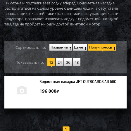
Ньютона и подталкивает лодку вперед. Водометная насадка
располагаться на одном уровне с днищем лодки, а отсутствие
вращающихся частей, таких как винт или выступающие части
редуктора, позволяет извлекать лодку с водометной насадкой
там, где не пройдет ни один другой винтовой мотор.
Сортировать по:
Название
Цене
Популярнось
Показывать по:
12
24
36
48
Водометная насадка JET OUTBOARDS AIL50C
196 000
₽
1