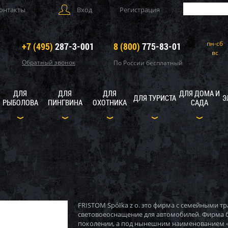
онтакты
Вход
Регистрация
пн-сб
+7 (495)
287-3-001
8 (800)
775-83-01
вс
Обратный звонок
По России бесплатный
ДЛЯ
ДЛЯ
ДЛЯ
ДЛЯ ДОМА И
ДЛЯ ТУРИСТА
Э
РЫБОЛОВА
ПИНГВИНА
ОХОТНИКА
САДА
FRISTOM Spółka z o. это фирма с семейными т
световоеоснащение для автомобилей. Фирма 
поколении, а под нынешним наименованием «F