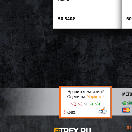
50 540
₽
60
МЕТ
О 