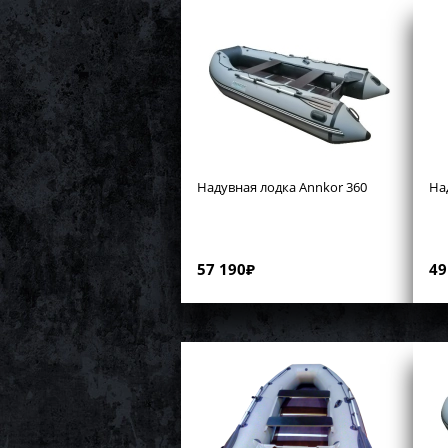
Надувная лодка Annkor 360
На
57 190
₽
49