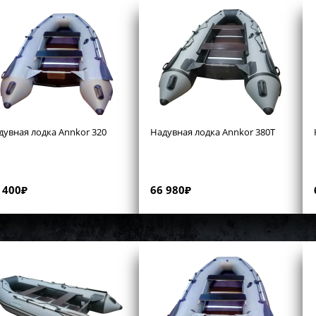
дувная лодка Annkor 320
Надувная лодка Annkor 380T
 400
₽
66 980
₽