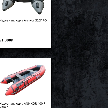
Надувная лодка Annkor 320ПРО
51 300
₽
Надувная лодка ANNKOR 400 R
НДНД