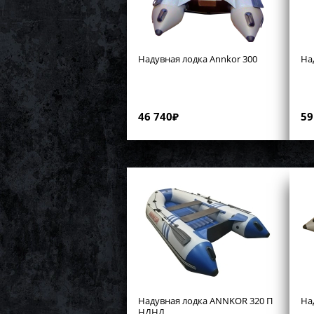
Надувная лодка Annkor 300
На
46 740
₽
59
Надувная лодка ANNKOR 320 П
На
НДНД