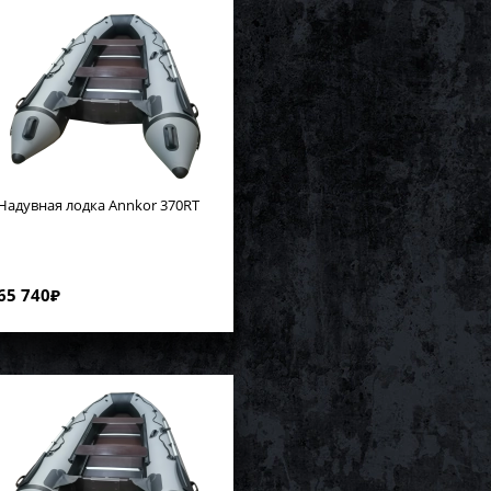
Надувная лодка Annkor 370RT
65 740
₽