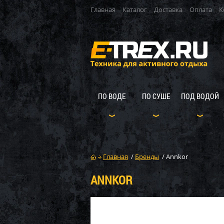
Главная
Каталог
Доставка
Оплата
К
ПО ВОДЕ
ПО СУШЕ
ПОД ВОДОЙ
Главная
/
Бренды
/
Annkor
ANNKOR