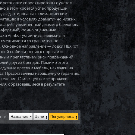
е установки спроектированы с учетом
но в этом кроется успех продукции
нда адаптированы к климатическим
уатацию в условиях драматично низких
оваций: -увеличенный диаметр баллонов,
омфортный, -точно оцененные
Лодки Annkor устойчивы, надежны и
 смешивается со сравнительно
 Основное направление — лодки ПВХ (от
енной стабильностью к порезам и
 иным препятствием риск повреждений
елей других брендов. Помимо этого
надувные кресла и мебель, накладки на
да. Предоставляем наращенную гарантию:
 В течение 12 месяцев после продажи
ия, образовавшиеся в результате
по:
Название
Цене
Популярнось