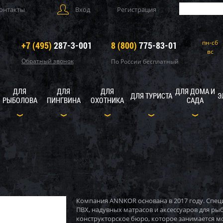
онтакты
Вход
Регистрация
пн-сб
+7 (495)
287-3-001
8 (800)
775-83-01
вс
Обратный звонок
По России бесплатный
ДЛЯ
ДЛЯ
ДЛЯ
ДЛЯ ДОМА И
ДЛЯ ТУРИСТА
Э
РЫБОЛОВА
ПИНГВИНА
ОХОТНИКА
САДА
Компания ANNKOR основана в 2017 году. Спец
ПВХ, надувных матрасов и аксессуаров для рыб
конструкторское бюро, которое занимается