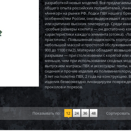
разработкой новых моделей. Все предлагаемы
общего опыта российских потребителей. Имен
«Аннкор» на рынке РФ. Лодки ПВХ нашего бре
особенностям России, они выдерживают экспл
или критично высоких температур. Среди инн
-особые размеры кокпита — он достаточно к
характеристики каждого элемента (отсека). -
практичны. -Повышенная надежность корпуса
небольшой массой и простотой обслуживания.
900 до 1100 г/м2). Материал обладает возвыш
разрывам — при столкновении с корягой или
меньше, чем при использовании сходных мод
выпускаем матрасы ПВХ и аксессуары: тенты, 
сидения и прочие изделия из поливинилхлори
5 лет на полотно ПВХ, 2 года на конструкцию.
изделия безвозмездно ликвидируем поврежден
проколов и порезов.
Показывать по:
12
24
36
48
Сортировать 