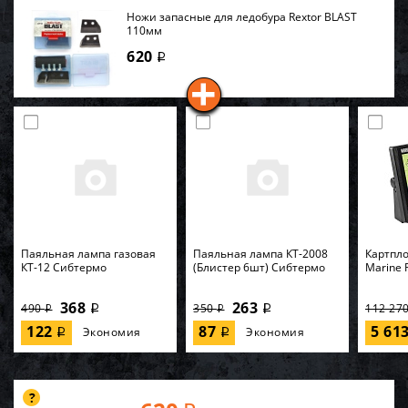
Ножи запасные для ледобура Rextor BLAST
110мм
620
i
Паяльная лампа газовая
Паяльная лампа КТ-2008
Картпло
КТ-12 Сибтермо
(Блистер 6шт) Сибтермо
Marine 
368
263
490
350
112 27
i
i
i
i
122
87
5 61
Экономия
Экономия
i
i