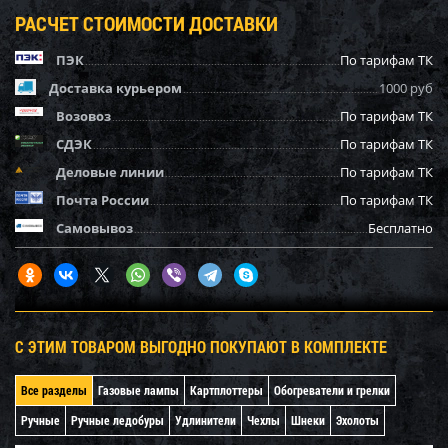
РАСЧЕТ СТОИМОСТИ ДОСТАВКИ
ПЭК
По тарифам ТК
Доставка курьером
1000 руб
Возовоз
По тарифам ТК
СДЭК
По тарифам ТК
Деловые линии
По тарифам ТК
Почта России
По тарифам ТК
Самовывоз
Бесплатно
С ЭТИМ ТОВАРОМ ВЫГОДНО ПОКУПАЮТ В КОМПЛЕКТЕ
Все разделы
Газовые лампы
Картплоттеры
Обогреватели и грелки
Ручные
Ручные ледобуры
Удлинители
Чехлы
Шнеки
Эхолоты