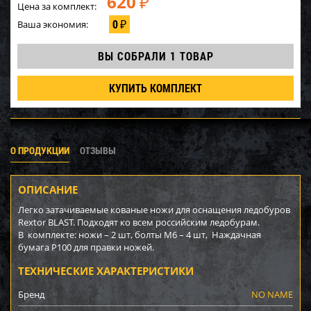
620
₽
Цена за комплект:
0
Ваша экономия:
₽
ВЫ СОБРАЛИ
1 ТОВАР
КУПИТЬ КОМПЛЕКТ
О ПРОДУКЦИИ
ОТЗЫВЫ
ОПИСАНИЕ
Легко затачиваемые кованые ножи для оснащения ледобуров
Rextor BLAST. Подходят ко всем российским ледобурам.
В комплекте: ножи – 2 шт, болты М6 – 4 шт, Наждачная
бумага Р100 для правки ножей.
ТЕХНИЧЕСКИЕ ХАРАКТЕРИСТИКИ
Бренд
NO NAME