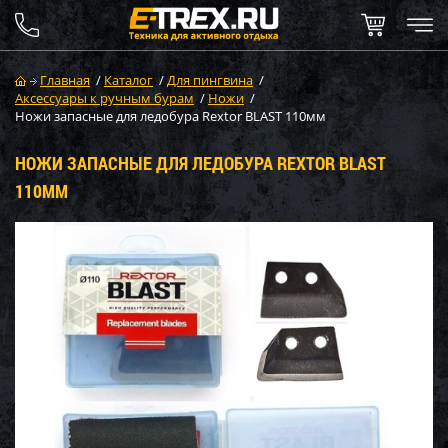
Главная
/
Каталог
/
Для пингвина
/
Аксессуары к ручным бурам
/
Ножи
/
Ножи запасные для ледобура Rextor BLAST 110мм
НОЖИ ЗАПАСНЫЕ ДЛЯ ЛЕДОБУРА REXTOR BLAST
110ММ